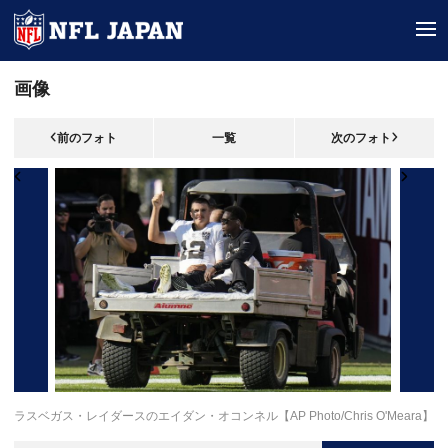
tog
画像
前のフォト
一覧
次のフォト
ラスベガス・レイダースのエイダン・オコンネル【AP Photo/Chris O'Meara】