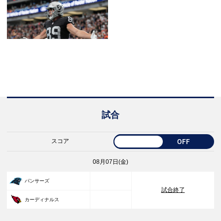
試合
スコア
OFF
08月07日(金)
33
パンサーズ
試合終了
30
カーディナルス