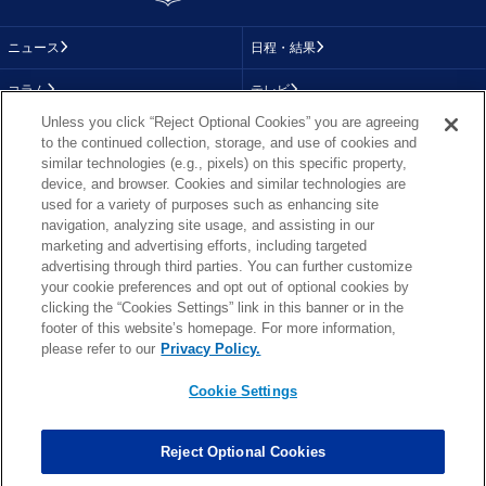
ニュース
日程・結果
コラム
テレビ
Unless you click “Reject Optional Cookies” you are agreeing
動画
画像
to the continued collection, storage, and use of cookies and
similar technologies (e.g., pixels) on this specific property,
チーム
順位表
device, and browser. Cookies and similar technologies are
used for a variety of purposes such as enhancing site
選手成績
About NFL
navigation, analyzing site usage, and assisting in our
marketing and advertising efforts, including targeted
More NFL
特集
advertising through third parties. You can further customize
your cookie preferences and opt out of optional cookies by
clicking the “Cookies Settings” link in this banner or in the
footer of this website’s homepage. For more information,
TOP
お問い合わせ
FAQ
please refer to our
Privacy Policy.
利用規約
プライバシーポリシー
プライバシー設定
RSS概要
NFL.COM
Cookie Settings
Copyright © NFL JAPAN.COM.All Rights Reserved.
Copyright © LY Corporation. All Rights Reserved.
Reject Optional Cookies
PHOTO BY AP Images / PHOTO BY Getty Images
Cookie Settings