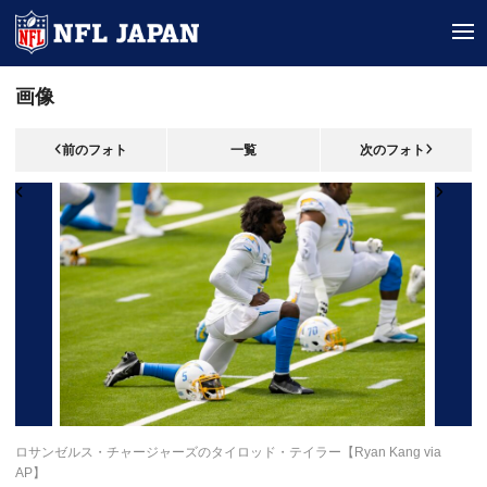
tog
画像
前のフォト
一覧
次のフォト
ロサンゼルス・チャージャーズのタイロッド・テイラー【Ryan Kang via
AP】