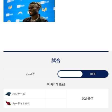
試合
スコア
OFF
08月07日(金)
33
パンサーズ
試合終了
30
カーディナルス