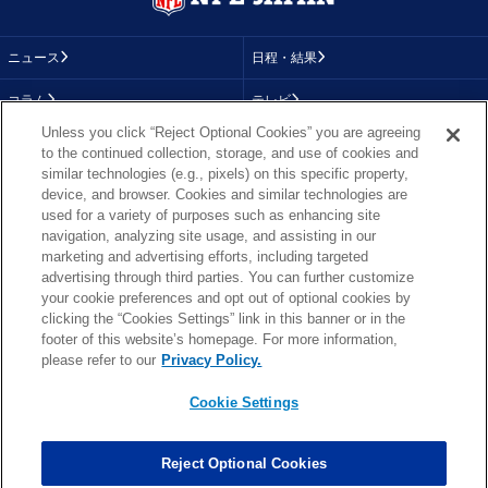
ニュース
日程・結果
コラム
テレビ
Unless you click “Reject Optional Cookies” you are agreeing
動画
画像
to the continued collection, storage, and use of cookies and
similar technologies (e.g., pixels) on this specific property,
チーム
順位表
device, and browser. Cookies and similar technologies are
used for a variety of purposes such as enhancing site
選手成績
About NFL
navigation, analyzing site usage, and assisting in our
marketing and advertising efforts, including targeted
More NFL
特集
advertising through third parties. You can further customize
your cookie preferences and opt out of optional cookies by
clicking the “Cookies Settings” link in this banner or in the
footer of this website’s homepage. For more information,
TOP
お問い合わせ
FAQ
please refer to our
Privacy Policy.
利用規約
プライバシーポリシー
プライバシー設定
RSS概要
NFL.COM
Cookie Settings
Copyright © NFL JAPAN.COM.All Rights Reserved.
Copyright © LY Corporation. All Rights Reserved.
Reject Optional Cookies
PHOTO BY AP Images / PHOTO BY Getty Images