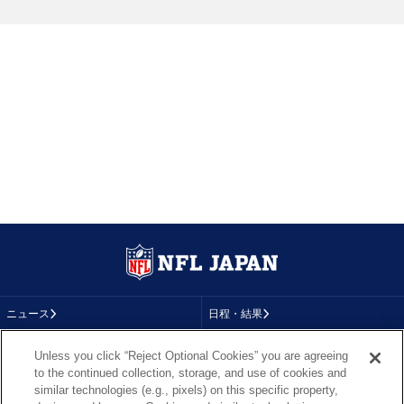
ニュース
日程・結果
コラム
テレビ
Unless you click “Reject Optional Cookies” you are agreeing
to the continued collection, storage, and use of cookies and
動画
画像
similar technologies (e.g., pixels) on this specific property,