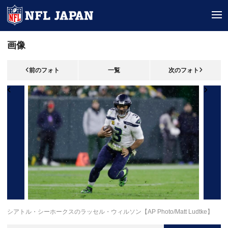
tog
画像
前のフォト
一覧
次のフォト
シアトル・シーホークスのラッセル・ウィルソン【AP Photo/Matt Ludtke】