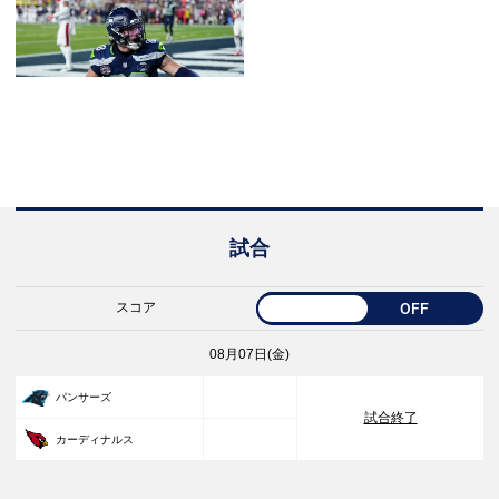
試合
スコア
OFF
08月07日(金)
33
パンサーズ
試合終了
30
カーディナルス