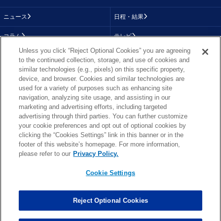
ニュース
日程・結果
コラム
テレビ
Unless you click “Reject Optional Cookies” you are agreeing
動画
画像
to the continued collection, storage, and use of cookies and
similar technologies (e.g., pixels) on this specific property,
チーム
順位表
device, and browser. Cookies and similar technologies are
used for a variety of purposes such as enhancing site
選手成績
About NFL
navigation, analyzing site usage, and assisting in our
marketing and advertising efforts, including targeted
More NFL
特集
advertising through third parties. You can further customize
your cookie preferences and opt out of optional cookies by
clicking the “Cookies Settings” link in this banner or in the
footer of this website’s homepage. For more information,
TOP
お問い合わせ
FAQ
please refer to our
Privacy Policy.
利用規約
プライバシーポリシー
プライバシー設定
RSS概要
NFL.COM
Cookie Settings
Copyright © NFL JAPAN.COM.All Rights Reserved.
Copyright © LY Corporation. All Rights Reserved.
Reject Optional Cookies
PHOTO BY AP Images / PHOTO BY Getty Images
Cookie Settings