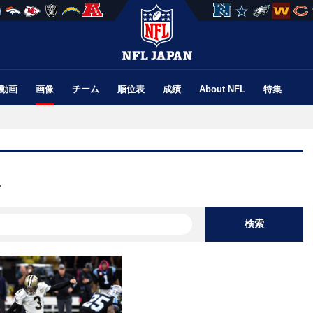
動画
画像
チーム
順位表
成績
About NFL
特集
像
検索