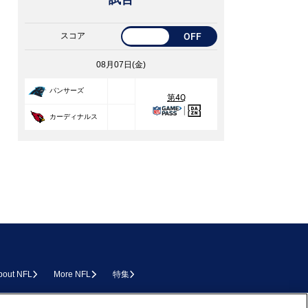
スコア
OFF
08月07日(金)
24
パンサーズ
第4Q
23
カーディナルス
bout NFL
More NFL
特集
L.COM