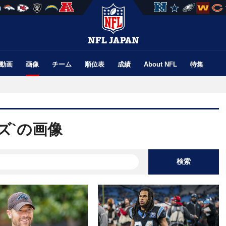
動画
画像
チーム
順位表
成績
About NFL
特集
ズ`の画像
検索