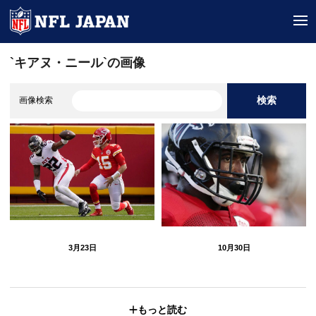
tog
`キアヌ・ニール`の画像
検索
画像検索
3月23日
10月30日
もっと読む