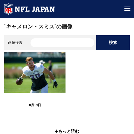
tog
`キャメロン・スミス`の画像
検索
画像検索
8月19日
もっと読む