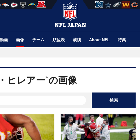
動画
画像
チーム
順位表
成績
About NFL
特集
・ヒレアー`の画像
検索