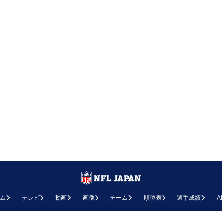
ム
テレビ
動画
画像
チーム
順位表
選手成績
A
お問い合わせ
FAQ
利用規約
プライバシーポリシー
プライバシー設定
RSS概要
NF