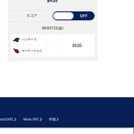
スコア
OFF
08月07日(金)
パンサーズ
09:00
カーディナルス
bout NFL
More NFL
特集
L.COM