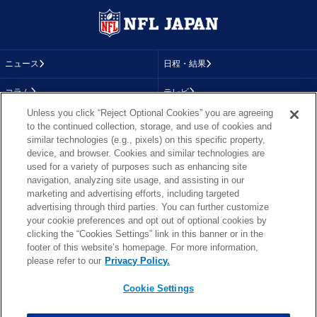
ニュース
日程・結果
コラム
テレビ
Unless you click “Reject Optional Cookies” you are agreeing
動画
画像
to the continued collection, storage, and use of cookies and
similar technologies (e.g., pixels) on this specific property,
チーム
順位表
device, and browser. Cookies and similar technologies are
used for a variety of purposes such as enhancing site
選手成績
About NFL
navigation, analyzing site usage, and assisting in our
marketing and advertising efforts, including targeted
More NFL
特集
advertising through third parties. You can further customize
your cookie preferences and opt out of optional cookies by
clicking the “Cookies Settings” link in this banner or in the
footer of this website’s homepage. For more information,
TOP
お問い合わせ
FAQ
please refer to our
Privacy Policy.
利用規約
プライバシーポリシー
プライバシー設定
RSS概要
NFL.COM
Cookie Settings
Copyright © NFL JAPAN.COM.All Rights Reserved.