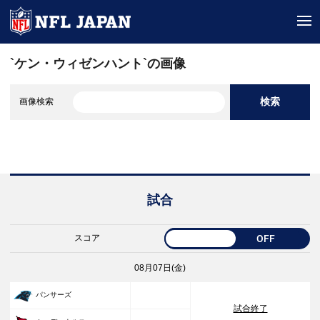
tog
`ケン・ウィゼンハント`の画像
検索
画像検索
試合
スコア
OFF
08月07日(金)
33
パンサーズ
試合終了