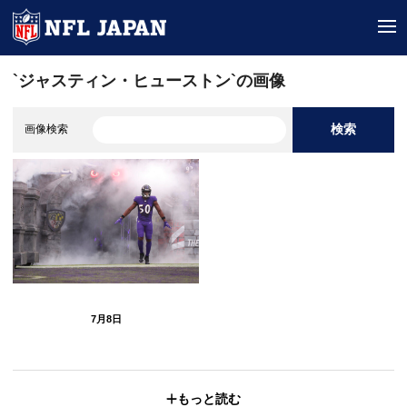
tog
`ジャスティン・ヒューストン`の画像
検索
画像検索
7月8日
もっと読む