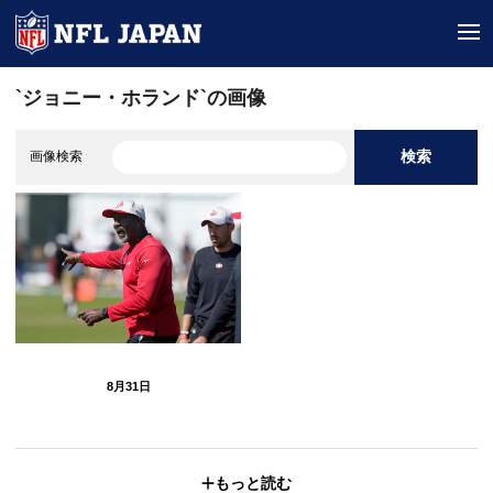
tog
`ジョニー・ホランド`の画像
検索
画像検索
8月31日
もっと読む