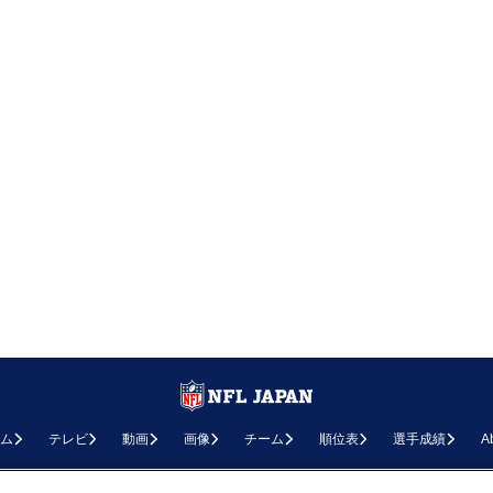
ム
テレビ
動画
画像
チーム
順位表
選手成績
A
お問い合わせ
FAQ
利用規約
プライバシーポリシー
プライバシー設定
RSS概要
NF