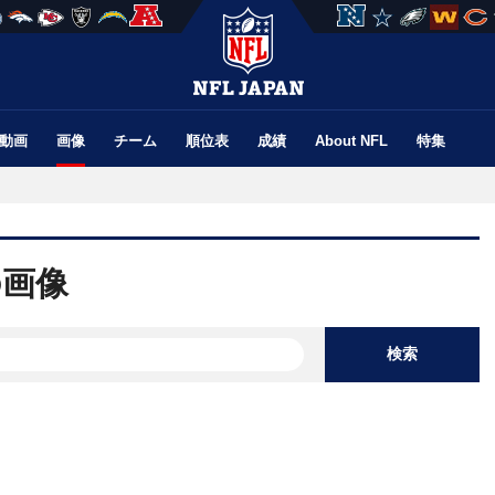
動画
画像
チーム
順位表
成績
About NFL
特集
の画像
検索