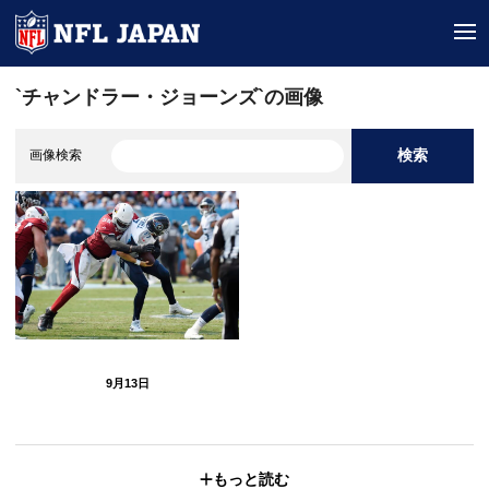
tog
`チャンドラー・ジョーンズ`の画像
検索
画像検索
9月13日
もっと読む