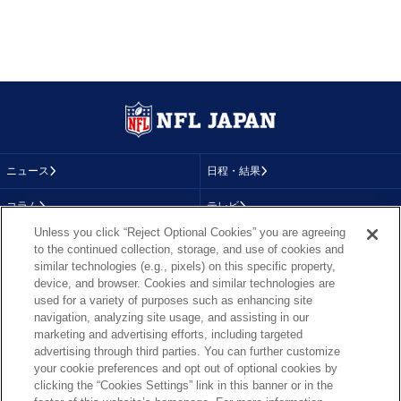
ニュース
日程・結果
コラム
テレビ
Unless you click “Reject Optional Cookies” you are agreeing
動画
画像
to the continued collection, storage, and use of cookies and
similar technologies (e.g., pixels) on this specific property,
チーム
順位表
device, and browser. Cookies and similar technologies are
used for a variety of purposes such as enhancing site
選手成績
About NFL
navigation, analyzing site usage, and assisting in our
marketing and advertising efforts, including targeted
More NFL
特集
advertising through third parties. You can further customize
your cookie preferences and opt out of optional cookies by
clicking the “Cookies Settings” link in this banner or in the