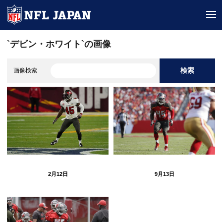
tog
`デビン・ホワイト`の画像
検索
画像検索
2月12日
9月13日