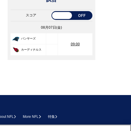
スコア
OFF
08月07日(金)
パンサーズ
09:00
カーディナルス
bout NFL
More NFL
特集
L.COM