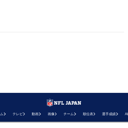
ム
テレビ
動画
画像
チーム
順位表
選手成績
A
お問い合わせ
FAQ
利用規約
プライバシーポリシー
プライバシー設定
RSS概要
NF