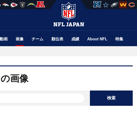
動画
画像
チーム
順位表
成績
About NFL
特集
`の画像
検索