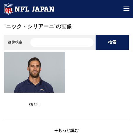
tog
`ニック・シリアーニ`の画像
検索
画像検索
2月13日
もっと読む