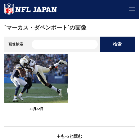
tog
`マーカス・ダベンポート`の画像
検索
画像検索
11月22日
もっと読む