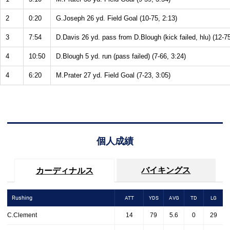
2
0:20
G.Joseph 26 yd. Field Goal (10-75, 2:13)
3
7:54
D.Davis 26 yd. pass from D.Blough (kick failed, hlu) (12-75
4
10:50
D.Blough 5 yd. run (pass failed) (7-66, 3:24)
4
6:20
M.Prater 27 yd. Field Goal (7-23, 3:05)
個人成績
バイキングス
カーディナルス
Rushing
ATT
YDS
AVG
TD
LG
C.Clement
14
79
5.6
0
29