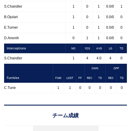
S.Chandler
1
0
1
0.0/0
1
B.Ojulari
1
0
1
0.0/0
0
E.Turner
1
0
1
0.0/0
0
D.Anenih
0
1
1
0.0/0
0
Interceptions
NO
YDS
AVG
LG
TD
S.Chandler
1
4
4.0
4
0
OWN
OPP
Fumbles
FUM
LOST
FF
REC
TD
REC
TD
C.Tune
1
1
0
0
0
0
0
チーム成績