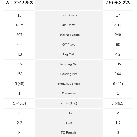
カーディナルス
バイキングス
18
17
First Downs
4-15
2-12
3rd Down
297
249
Total Net Yards
69
60
Off Plays
4.3
4.2
Avg Gain
139
105
Rushing Net
158
144
Passing Net
5 (45)
6 (45)
Penalties (Yds)
1
1
Turnovers
5 (46.6)
6 (49.5)
Punts (Avg)
2
2
TDs
2-3
1-2
FGs
3
0
TO Remain