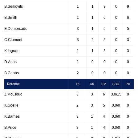
B.Seikovits
1
1
9
0
9
B.Smith
1
1
6
0
6
E.Demercado
3
1
5
0
5
C.Clement
3
2
5
0
3
K.Ingram
1
1
3
0
3
D.Arias
1
0
0
0
0
B.Cobbs
2
0
0
0
0
Defense
TK
AS
CM
S/YD
INT
Z.McCloud
3
3
6
3.0/15
0
K.Soelle
2
3
5
0.0/0
0
K.Barnes
3
1
4
0.0/0
0
B.Price
3
1
4
0.0/0
0