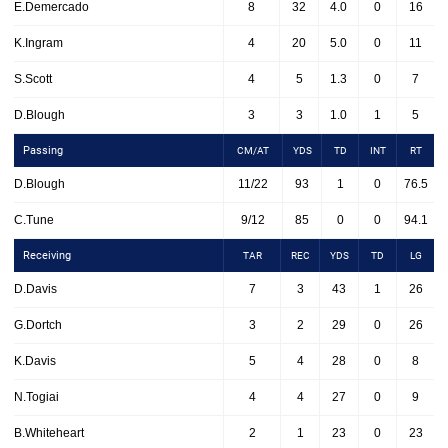
E.Demercado
8
32
4.0
0
16
K.Ingram
4
20
5.0
0
11
S.Scott
4
5
1.3
0
7
D.Blough
3
3
1.0
1
5
Passing
CM/AT
YDS
TD
INT
RT
D.Blough
11/22
93
1
0
76.5
C.Tune
9/12
85
0
0
94.1
Receiving
TAR
REC
YDS
TD
LG
D.Davis
7
3
43
1
26
G.Dortch
3
2
29
0
26
K.Davis
5
4
28
0
8
N.Togiai
4
4
27
0
9
B.Whiteheart
2
1
23
0
23