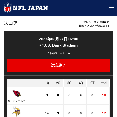
tog
スコア
プレシーズン 第3週の
日程・スコア一覧に戻る
2023年08月27日 02:00
@U.S. Bank Stadium
＊下がホームチーム
試合終了
1Q
2Q
3Q
4Q
OT
total
3
0
6
9
0
18
カーディナルス
14
3
0
0
0
17