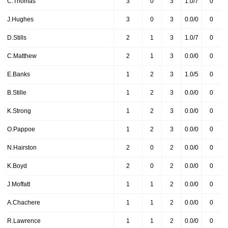
C.Thomas
3
0
3
1.0/7
0
J.Hughes
3
0
3
0.0/0
0
D.Stills
2
1
3
1.0/7
0
C.Matthew
2
1
3
0.0/0
0
E.Banks
1
2
3
1.0/5
0
B.Stille
1
2
3
0.0/0
0
K.Strong
1
2
3
0.0/0
0
O.Pappoe
1
2
3
0.0/0
0
N.Hairston
2
0
2
0.0/0
0
K.Boyd
2
0
2
0.0/0
0
J.Moffatt
1
1
2
0.0/0
0
A.Chachere
1
1
2
0.0/0
0
R.Lawrence
1
1
2
0.0/0
0