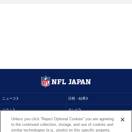
ニュース
日程・結果
コラム
テレビ
Unless you click “Reject Optional Cookies” you are agreeing
動画
画像
to the continued collection, storage, and use of cookies and
similar technologies (e.g., pixels) on this specific property,