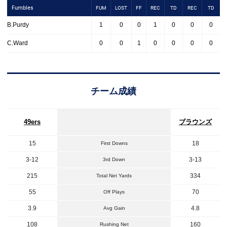
Fumbles
FUM
LOST
FF
REC
TD
REC
TD
B.Purdy
1
0
0
1
0
0
0
C.Ward
0
0
1
0
0
0
0
チーム成績
49ers
ブラウンズ
15
18
First Downs
3-12
3-13
3rd Down
215
334
Total Net Yards
55
70
Off Plays
3.9
4.8
Avg Gain
108
160
Rushing Net