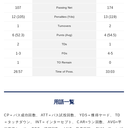
107
174
Passing Net
12 (105)
13 (119)
Penalties (Yds)
1
2
Turnovers
6 (52.3)
4 (54.5)
Punts (Avg)
2
1
TDs
1-3
4-5
FGs
1
0
TO Remain
26:57
33:03
Time of Poss.
用語一覧
CP＝パス成功回数、 ATT＝パス試投回数、 YDS＝獲得ヤード、 TD
＝タッチダウン、 INT＝インターセプト、 CAR=ラン回数、 AVG=平