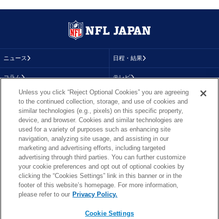
ニュース
日程・結果
コラム
テレビ
Unless you click “Reject Optional Cookies” you are agreeing
動画
画像
to the continued collection, storage, and use of cookies and
similar technologies (e.g., pixels) on this specific property,
チーム
順位表
device, and browser. Cookies and similar technologies are
used for a variety of purposes such as enhancing site
選手成績
About NFL
navigation, analyzing site usage, and assisting in our
marketing and advertising efforts, including targeted
More NFL
特集
advertising through third parties. You can further customize
your cookie preferences and opt out of optional cookies by
clicking the “Cookies Settings” link in this banner or in the
footer of this website’s homepage. For more information,
TOP
お問い合わせ
FAQ
please refer to our
Privacy Policy.
利用規約
プライバシーポリシー
プライバシー設定
RSS概要
NFL.COM
Cookie Settings