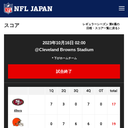
tog
スコア
レギュラーシーズン 第6週の
日程・スコア一覧に戻る
2023年10月16日 02:00
@Cleveland Browns Stadium
＊下がホームチーム
試合終了
1Q
2Q
3Q
4Q
OT
total
7
3
0
7
0
17
49ers
0
7
6
6
0
19