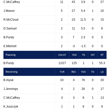
C.McCaffrey
11
43
3.9
0
27
J.Mason
5
27
5.4
1
10
R.McCloud
2
23
11.5
0
15
D.Samuel
2
11
5.5
0
8
B.Purdy
3
7
2.3
0
5
E.Mitchell
2
-3
-1.5
0
0
Passing
CM/AT
YDS
TD
INT
RT
B.Purdy
12/27
125
1
1
55.3
Receiving
TAR
REC
YDS
TD
LG
B.Aiyuk
10
4
76
0
33
J.Jennings
4
2
26
0
17
C.McCaffrey
3
3
9
1
13
K.Juszczyk
1
1
9
0
9