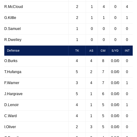
R.McCloud
2
1
4
0
4
G.Kittle
2
1
1
0
1
D.Samuel
1
0
0
0
0
R.Dwelley
1
0
0
0
0
Defense
TK
AS
CM
S/YD
INT
O.Burks
4
4
8
0.0/0
0
T.Hufanga
5
2
7
0.0/0
0
F.Warner
3
4
7
0.0/0
1
J.Hargrave
5
1
6
0.0/0
0
D.Lenoir
4
1
5
0.0/0
1
C.Ward
4
1
5
0.0/0
0
I.Oliver
2
3
5
0.0/0
0