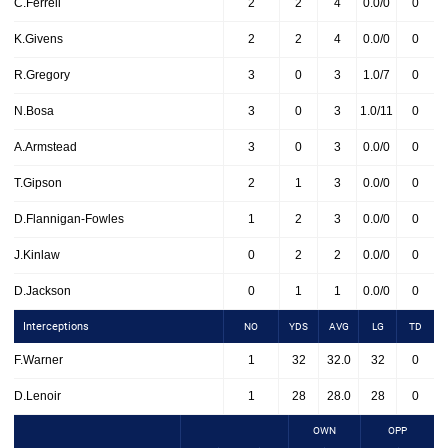
C.Ferrell
2
2
4
0.0/0
0
K.Givens
2
2
4
0.0/0
0
R.Gregory
3
0
3
1.0/7
0
N.Bosa
3
0
3
1.0/11
0
A.Armstead
3
0
3
0.0/0
0
T.Gipson
2
1
3
0.0/0
0
D.Flannigan-Fowles
1
2
3
0.0/0
0
J.Kinlaw
0
2
2
0.0/0
0
D.Jackson
0
1
1
0.0/0
0
Interceptions
NO
YDS
AVG
LG
TD
F.Warner
1
32
32.0
32
0
D.Lenoir
1
28
28.0
28
0
OWN
OPP