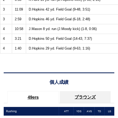
3
11:09
D.Hopkins 42 yd. Field Goal (9-48, 3:51)
3
2:59
D.Hopkins 46 yd. Field Goal (6-18, 2:48)
4
10:58
J.Mason 8 yd. run (J.Moody kick) (1-8, 0:06)
4
3:21
D.Hopkins 50 yd. Field Goal (14-43, 7:37)
4
1:40
D.Hopkins 29 yd. Field Goal (9-63, 1:16)
個人成績
ブラウンズ
49ers
Rushing
ATT
YDS
AVG
TD
LG