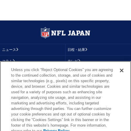
ニュース
日程・結果
コラム
テレビ
Unless you click “Reject Optional Cookies” you are agreeing
動画
画像
to the continued collection, storage, and use of cookies and
similar technologies (e.g., pixels) on this specific property,
チーム
順位表
device, and browser. Cookies and similar technologies are
used for a variety of purposes such as enhancing site
選手成績
About NFL
navigation, analyzing site usage, and assisting in our
marketing and advertising efforts, including targeted
More NFL
特集
advertising through third parties. You can further customize
your cookie preferences and opt out of optional cookies by
clicking the “Cookies Settings” link in this banner or in the
footer of this website’s homepage. For more information,
TOP
お問い合わせ
FAQ
please refer to our
Privacy Policy.