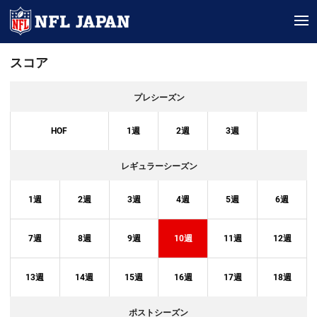
tog
スコア
プレシーズン
HOF
1
週
2
週
3
週
レギュラーシーズン
1
週
2
週
3
週
4
週
5
週
6
週
7
週
8
週
9
週
10
週
11
週
12
週
13
週
14
週
15
週
16
週
17
週
18
週
ポストシーズン