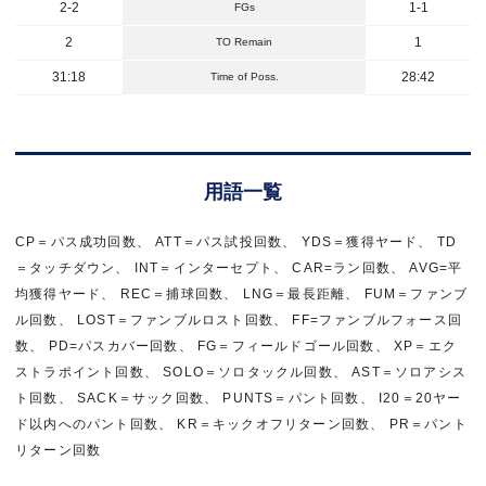
2-2
1-1
FGs
2
1
TO Remain
31:18
28:42
Time of Poss.
用語一覧
CP＝パス成功回数、 ATT＝パス試投回数、 YDS＝獲得ヤード、 TD
＝タッチダウン、 INT＝インターセプト、 CAR=ラン回数、 AVG=平
均獲得ヤード、 REC＝捕球回数、 LNG＝最長距離、 FUM＝ファンブ
ル回数、 LOST＝ファンブルロスト回数、 FF=ファンブルフォース回
数、 PD=パスカバー回数、 FG＝フィールドゴール回数、 XP＝エク
ストラポイント回数、 SOLO＝ソロタックル回数、 AST＝ソロアシス
ト回数、 SACK＝サック回数、 PUNTS＝パント回数、 I20＝20ヤー
ド以内へのパント回数、 KR＝キックオフリターン回数、 PR＝パント
リターン回数