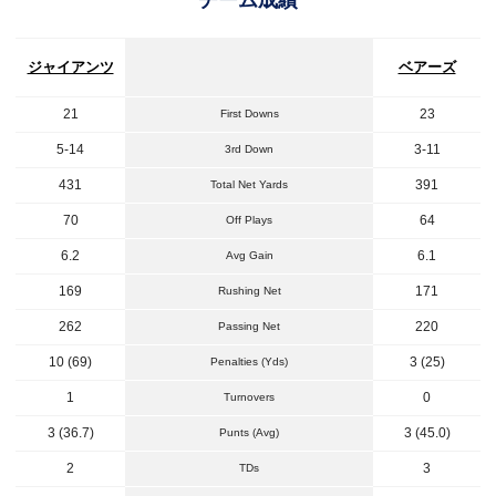
ジャイアンツ
ベアーズ
21
23
First Downs
5-14
3-11
3rd Down
431
391
Total Net Yards
70
64
Off Plays
6.2
6.1
Avg Gain
169
171
Rushing Net
262
220
Passing Net
10 (69)
3 (25)
Penalties (Yds)
1
0
Turnovers
3 (36.7)
3 (45.0)
Punts (Avg)
2
3
TDs