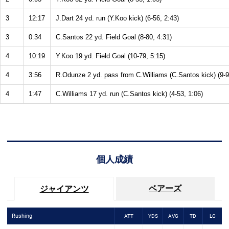
3
12:17
J.Dart 24 yd. run (Y.Koo kick) (6-56, 2:43)
3
0:34
C.Santos 22 yd. Field Goal (8-80, 4:31)
4
10:19
Y.Koo 19 yd. Field Goal (10-79, 5:15)
4
3:56
R.Odunze 2 yd. pass from C.Williams (C.Santos kick) (9-9
4
1:47
C.Williams 17 yd. run (C.Santos kick) (4-53, 1:06)
個人成績
ベアーズ
ジャイアンツ
Rushing
ATT
YDS
AVG
TD
LG