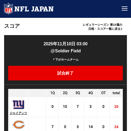
tog
スコア
レギュラーシーズン 第10週の
日程・スコア一覧に戻る
2025年11月10日 03:00
@Soldier Field
＊下がホームチーム
試合終了
1Q
2Q
3Q
4Q
OT
total
0
10
7
3
0
20
ジャイアンツ
7
0
3
14
0
24