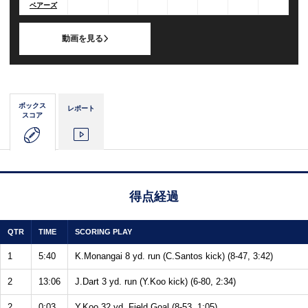
ベアーズ
動画を見る
ボックス
レポート
スコア
得点経過
QTR
TIME
SCORING PLAY
1
5:40
K.Monangai 8 yd. run (C.Santos kick) (8-47, 3:42)
2
13:06
J.Dart 3 yd. run (Y.Koo kick) (6-80, 2:34)
2
0:03
Y.Koo 32 yd. Field Goal (8-53, 1:05)