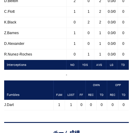
D.Belton
2
0
2
0.0/0
0
C.Flott
1
1
2
0.0/0
0
K.Black
0
2
2
0.0/0
0
Z.Barnes
1
0
1
0.0/0
0
D.Alexander
1
0
1
0.0/0
0
R.Nunez-Roches
0
1
1
0.0/0
0
Interceptions
NO
YDS
AVG
LG
TD
-
OWN
OPP
Fumbles
FUM
LOST
FF
REC
TD
REC
TD
J.Dart
1
1
0
0
0
0
0
チーム成績