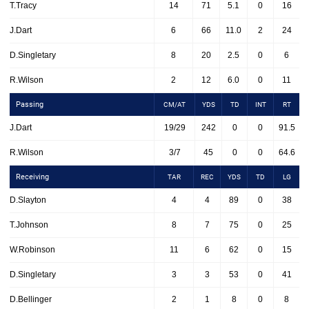
T.Tracy
14
71
5.1
0
16
J.Dart
6
66
11.0
2
24
D.Singletary
8
20
2.5
0
6
R.Wilson
2
12
6.0
0
11
Passing
CM/AT
YDS
TD
INT
RT
J.Dart
19/29
242
0
0
91.5
R.Wilson
3/7
45
0
0
64.6
Receiving
TAR
REC
YDS
TD
LG
D.Slayton
4
4
89
0
38
T.Johnson
8
7
75
0
25
W.Robinson
11
6
62
0
15
D.Singletary
3
3
53
0
41
D.Bellinger
2
1
8
0
8