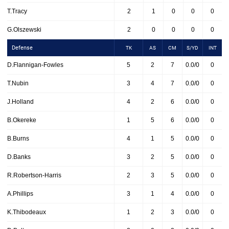
T.Tracy
2
1
0
0
0
G.Olszewski
2
0
0
0
0
Defense
TK
AS
CM
S/YD
INT
D.Flannigan-Fowles
5
2
7
0.0/0
0
T.Nubin
3
4
7
0.0/0
0
J.Holland
4
2
6
0.0/0
0
B.Okereke
1
5
6
0.0/0
0
B.Burns
4
1
5
0.0/0
0
D.Banks
3
2
5
0.0/0
0
R.Robertson-Harris
2
3
5
0.0/0
0
A.Phillips
3
1
4
0.0/0
0
K.Thibodeaux
1
2
3
0.0/0
0