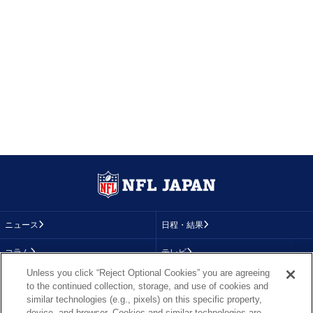
ニュース
日程・結果
コラム
テレビ
Unless you click “Reject Optional Cookies” you are agreeing
動画
画像
to the continued collection, storage, and use of cookies and
similar technologies (e.g., pixels) on this specific property,
チーム
順位表
device, and browser. Cookies and similar technologies are