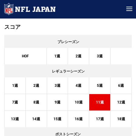
tog
スコア
プレシーズン
HOF
1
週
2
週
3
週
レギュラーシーズン
1
週
2
週
3
週
4
週
5
週
6
週
7
週
8
週
9
週
10
週
11
週
12
週
13
週
14
週
15
週
16
週
17
週
18
週
ポストシーズン