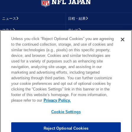
ニュース
日程・結果
コラム
テレビ
Unless you click “Reject Optional Cookies” you are agreeing
動画
画像
to the continued collection, storage, and use of cookies and
similar technologies (e.g., pixels) on this specific property,
チーム
順位表
device, and browser. Cookies and similar technologies are
used for a variety of purposes such as enhancing site
選手成績
About NFL
navigation, analyzing site usage, and assisting in our
marketing and advertising efforts, including targeted
More NFL
特集
advertising through third parties. You can further customize
your cookie preferences and opt out of optional cookies by
clicking the “Cookies Settings” link in this banner or in the
footer of this website’s homepage. For more information,
TOP
お問い合わせ
FAQ
please refer to our
Privacy Policy.
利用規約
プライバシーポリシー
プライバシー設定
RSS概要
NFL.COM
Cookie Settings
Copyright © NFL JAPAN.COM.All Rights Reserved.
Copyright © LY Corporation. All Rights Reserved.
Reject Optional Cookies
PHOTO BY AP Images / PHOTO BY Getty Images