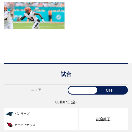
試合
スコア
OFF
08月07日(金)
33
パンサーズ
試合終了
30
カーディナルス