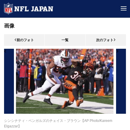
tog
画像
前のフォト
一覧
次のフォト
シンシナティ・ベンガルズのチェイス・ブラウン【AP Photo/Kareem
Elgazzar】