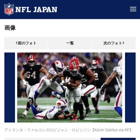
tog
画像
前のフォト
一覧
次のフォト
アトランタ・ファルコンズのビジャン・ロビンソン【Kevin Sabitus via AP】