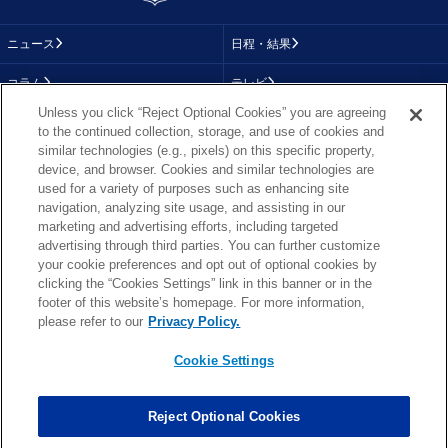
ニュース
日程・結果
コラム
テレビ
Unless you click “Reject Optional Cookies” you are agreeing
動画
画像
to the continued collection, storage, and use of cookies and
similar technologies (e.g., pixels) on this specific property,
チーム
順位表
device, and browser. Cookies and similar technologies are
used for a variety of purposes such as enhancing site
選手成績
About NFL
navigation, analyzing site usage, and assisting in our
marketing and advertising efforts, including targeted
More NFL
特集
advertising through third parties. You can further customize
your cookie preferences and opt out of optional cookies by
clicking the “Cookies Settings” link in this banner or in the
footer of this website’s homepage. For more information,
TOP
お問い合わせ
FAQ
please refer to our
Privacy Policy.
利用規約
プライバシーポリシー
プライバシー設定
RSS概要
NFL.COM
Cookie Settings
Copyright © NFL JAPAN.COM.All Rights Reserved.
Copyright © LY Corporation. All Rights Reserved.
Reject Optional Cookies
PHOTO BY AP Images / PHOTO BY Getty Images
Cookie Settings