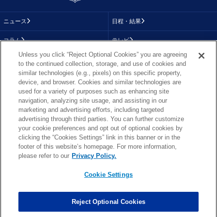
ニュース
日程・結果
コラム
テレビ
Unless you click “Reject Optional Cookies” you are agreeing
動画
画像
to the continued collection, storage, and use of cookies and
similar technologies (e.g., pixels) on this specific property,
チーム
順位表
device, and browser. Cookies and similar technologies are
used for a variety of purposes such as enhancing site
選手成績
About NFL
navigation, analyzing site usage, and assisting in our
marketing and advertising efforts, including targeted
More NFL
特集
advertising through third parties. You can further customize
your cookie preferences and opt out of optional cookies by
clicking the “Cookies Settings” link in this banner or in the
footer of this website’s homepage. For more information,
TOP
お問い合わせ
FAQ
please refer to our
Privacy Policy.
利用規約
プライバシーポリシー
プライバシー設定
RSS概要
NFL.COM
Cookie Settings
Copyright © NFL JAPAN.COM.All Rights Reserved.
Copyright © LY Corporation. All Rights Reserved.
Reject Optional Cookies
PHOTO BY AP Images / PHOTO BY Getty Images
Cookie Settings