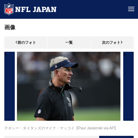
tog
画像
前のフォト
一覧
次のフォト
テネシー・タイタンズのマイク・マッコイ【Paul Jasienski via AP】