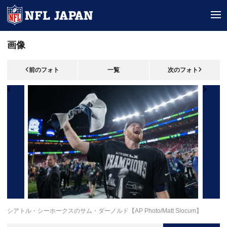
tog
画像
前のフォト
一覧
次のフォト
シアトル・シーホークスのサム・ダーノルド【AP Photo/Matt Slocum】