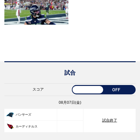
試合
スコア
OFF
08月07日(金)
33
パンサーズ
試合終了
30
カーディナルス