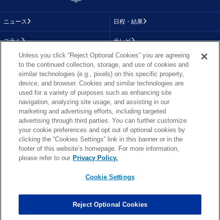
ニュース
日程・結果
コラム
テレビ
Unless you click “Reject Optional Cookies” you are agreeing
動画
画像
to the continued collection, storage, and use of cookies and
similar technologies (e.g., pixels) on this specific property,
チーム
順位表
device, and browser. Cookies and similar technologies are
used for a variety of purposes such as enhancing site
選手成績
About NFL
navigation, analyzing site usage, and assisting in our
marketing and advertising efforts, including targeted
More NFL
特集
advertising through third parties. You can further customize
your cookie preferences and opt out of optional cookies by
clicking the “Cookies Settings” link in this banner or in the
footer of this website’s homepage. For more information,
TOP
お問い合わせ
FAQ
please refer to our
Privacy Policy.
利用規約
プライバシーポリシー
プライバシー設定
RSS概要
NFL.COM
Cookie Settings
Copyright © NFL JAPAN.COM.All Rights Reserved.
Copyright © LY Corporation. All Rights Reserved.
Reject Optional Cookies
PHOTO BY AP Images / PHOTO BY Getty Images
Cookie Settings