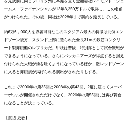
を完成前に同じフロリダ州に本拠を置く金融会社レイモンド・ジェ
ームス・ファイナンシャルが13年3,250万ドルで取得し、この名前
がつけられた。その後、同社は2028年まで契約を延長している。
約6万6，000人を収容可能なこのスタジアム最大の特徴は北側エン
ドゾーン後方、スタンド上部に造られた全長31ｍの鉄筋コンクリ
ート製海賊船のレプリカだ。甲板は普段、特別席として試合観戦が
できるようになっている。さらにバッカニアーズが得点すると据え
付けられた大砲が煙を吐くようになっているほか、敵レッドゾーン
に入ると海賊旗が掲げられる演出がされたりもする。
これまで2000年の第35回と2008年の第43回、2度に渡ってスーパ
ーボウルが開催されただけでなく、2020年の第55回には再び舞台
になることが決まっている。
【渡辺 史敏】