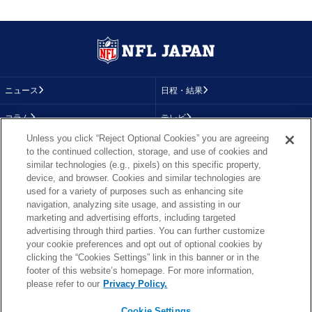
ニュース
日程・結果
コラム
テレビ
Unless you click “Reject Optional Cookies” you are agreeing
動画
画像
to the continued collection, storage, and use of cookies and
similar technologies (e.g., pixels) on this specific property,
チーム
順位表
device, and browser. Cookies and similar technologies are
used for a variety of purposes such as enhancing site
選手成績
About NFL
navigation, analyzing site usage, and assisting in our
marketing and advertising efforts, including targeted
More NFL
特集
advertising through third parties. You can further customize
your cookie preferences and opt out of optional cookies by
clicking the “Cookies Settings” link in this banner or in the
footer of this website’s homepage. For more information,
TOP
お問い合わせ
FAQ
please refer to our
Privacy Policy.
利用規約
プライバシーポリシー
プライバシー設定
RSS概要
NFL.COM
Cookie Settings