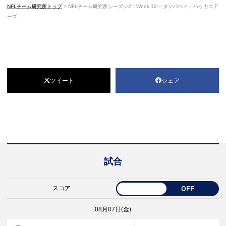
NFLチーム研究所トップ
>
NFLチーム研究所シーズン2：Week 12 – タンパベイ・バッカニア
ーズ
ツイート
シェア
試合
スコア
OFF
08月07日(金)