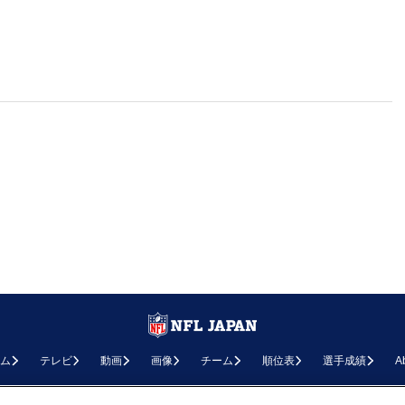
ム
テレビ
動画
画像
チーム
順位表
選手成績
A
お問い合わせ
FAQ
利用規約
プライバシーポリシー
プライバシー設定
RSS概要
NF