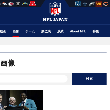
動画
画像
チーム
順位表
成績
About NFL
特集
の画像
検索