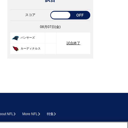
スコア
OFF
08月07日(金)
33
パンサーズ
試合終了
30
カーディナルス
bout NFL
More NFL
特集
L.COM