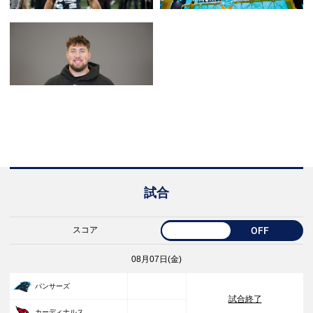
試合
スコア
OFF
08月07日(金)
33
パンサーズ
試合終了
30
カーディナルス