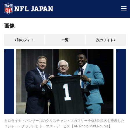
tog
画像
前のフォト
一覧
次のフォト
カロライナ・パンサーズのクリスチャン・マカフリー全体8位指名を発表した
ロジャー・グッデルとトーマス・デービス【AP Photo/Matt Rourke】