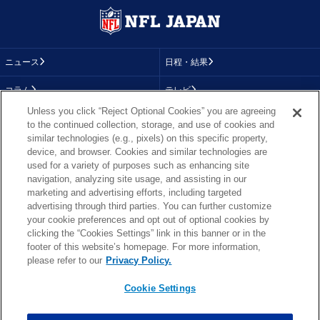
ニュース
日程・結果
コラム
テレビ
Unless you click “Reject Optional Cookies” you are agreeing
動画
画像
to the continued collection, storage, and use of cookies and
similar technologies (e.g., pixels) on this specific property,
チーム
順位表
device, and browser. Cookies and similar technologies are
used for a variety of purposes such as enhancing site
選手成績
About NFL
navigation, analyzing site usage, and assisting in our
marketing and advertising efforts, including targeted
More NFL
特集
advertising through third parties. You can further customize
your cookie preferences and opt out of optional cookies by
clicking the “Cookies Settings” link in this banner or in the
footer of this website’s homepage. For more information,
TOP
お問い合わせ
FAQ
please refer to our
Privacy Policy.
利用規約
プライバシーポリシー
プライバシー設定
RSS概要
NFL.COM
Cookie Settings
Copyright © NFL JAPAN.COM.All Rights Reserved.
Copyright © LY Corporation. All Rights Reserved.