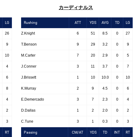
カーディナルス
LG
Rushing
ATT
YDS
AVG
TD
LG
26
Z.Knight
6
51
8.5
0
27
9
T.Benson
9
29
3.2
0
9
10
M.Carter
7
20
2.9
0
5
4
J.Conner
3
11
3.7
0
7
6
J.Brissett
1
10
10.0
0
10
8
K.Murray
2
9
4.5
0
6
4
E.Demercado
3
7
2.3
0
4
2
D.Dallas
1
2
2.0
0
2
3
C.Tune
3
1
0.3
0
3
RT
Passing
CM/AT
YDS
TD
INT
RT