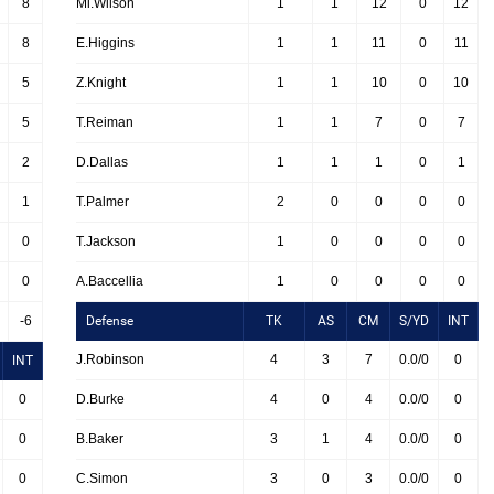
8
Mi.Wilson
1
1
12
0
12
8
E.Higgins
1
1
11
0
11
5
Z.Knight
1
1
10
0
10
5
T.Reiman
1
1
7
0
7
2
D.Dallas
1
1
1
0
1
1
T.Palmer
2
0
0
0
0
0
T.Jackson
1
0
0
0
0
0
A.Baccellia
1
0
0
0
0
-6
Defense
TK
AS
CM
S/YD
INT
J.Robinson
4
3
7
0.0/0
0
INT
0
D.Burke
4
0
4
0.0/0
0
0
B.Baker
3
1
4
0.0/0
0
0
C.Simon
3
0
3
0.0/0
0