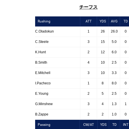
チーフス
Rushing
ATT
YDS
AVG
TD
C.Oladokun
1
26
26.0
0
C.Steele
3
15
5.0
0
K.Hunt
2
12
6.0
0
B.Smith
4
10
2.5
0
E.Mitchell
3
10
3.3
0
I.Pacheco
1
8
8.0
0
E.Young
2
5
2.5
0
G.Minshew
3
4
1.3
1
B.Zappe
2
2
1.0
0
Passing
CM/AT
YDS
TD
INT