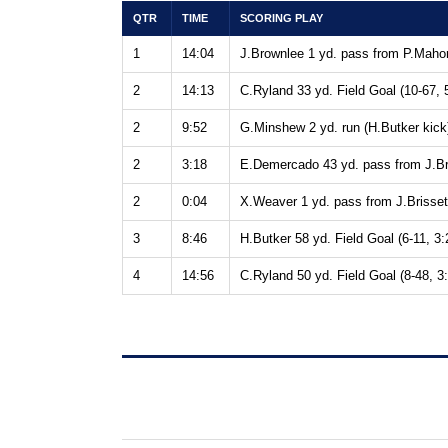
QTR
TIME
SCORING PLAY
1
14:04
J.Brownlee 1 yd. pass from P.Mahom
2
14:13
C.Ryland 33 yd. Field Goal (10-67, 
2
9:52
G.Minshew 2 yd. run (H.Butker kick)
2
3:18
E.Demercado 43 yd. pass from J.Bris
2
0:04
X.Weaver 1 yd. pass from J.Brissett
3
8:46
H.Butker 58 yd. Field Goal (6-11, 3:
4
14:56
C.Ryland 50 yd. Field Goal (8-48, 3