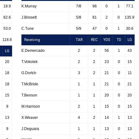
18.9
K.Murray
7/8
96
0
1
77.1
82.6
J.Brissett
5/8
81
2
0
135.9
53.0
C.Tune
5/9
47
0
1
30.6
118.8
Receiving
TAR
REC
YDS
TD
LG
E.Demercado
2
2
56
1
43
LG
20
T.Vokolek
2
2
23
0
15
18
G.Dortch
3
2
21
0
11
18
T.McBride
1
1
21
0
21
15
T.Benson
1
1
20
0
20
9
M.Harrison
2
1
15
0
15
13
X.Weaver
4
2
14
1
13
9
J.Deguara
1
1
13
0
13