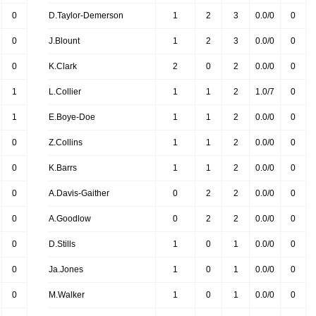
0
D.Taylor-Demerson
1
2
3
0.0/0
0
0
J.Blount
1
2
3
0.0/0
0
0
K.Clark
2
0
2
0.0/0
0
1
L.Collier
1
1
2
1.0/7
0
1
E.Boye-Doe
1
1
2
0.0/0
0
0
Z.Collins
1
1
2
0.0/0
0
0
K.Barrs
1
1
2
0.0/0
0
0
A.Davis-Gaither
0
2
2
0.0/0
0
0
A.Goodlow
0
2
2
0.0/0
0
0
D.Stills
1
0
1
0.0/0
0
0
Ja.Jones
1
0
1
0.0/0
0
0
M.Walker
1
0
1
0.0/0
0