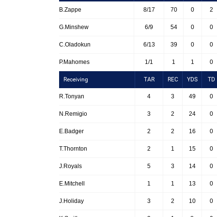
B.Zappe
8/17
70
0
2
G.Minshew
6/9
54
0
0
C.Oladokun
6/13
39
0
0
P.Mahomes
1/1
1
1
0
Receiving
TAR
REC
YDS
TD
R.Tonyan
4
3
49
0
N.Remigio
3
2
24
0
E.Badger
2
2
16
0
T.Thornton
2
1
15
0
J.Royals
5
3
14
0
E.Mitchell
1
1
13
0
J.Holiday
3
2
10
0