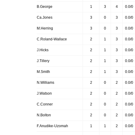
B.George
1
3
4
0.0/0
Ca.Jones
3
0
3
0.0/0
M.Herring
3
0
3
0.0/0
C.Roland-Wallace
2
1
3
0.0/0
J.Hicks
2
1
3
0.0/0
J.Tillery
2
1
3
0.0/0
M.Smith
2
1
3
0.0/0
N.Williams
2
0
2
0.0/0
J.Watson
2
0
2
0.0/0
C.Conner
2
0
2
0.0/0
N.Bolton
2
0
2
0.0/0
F.Anudike-Uzomah
1
1
2
0.0/0