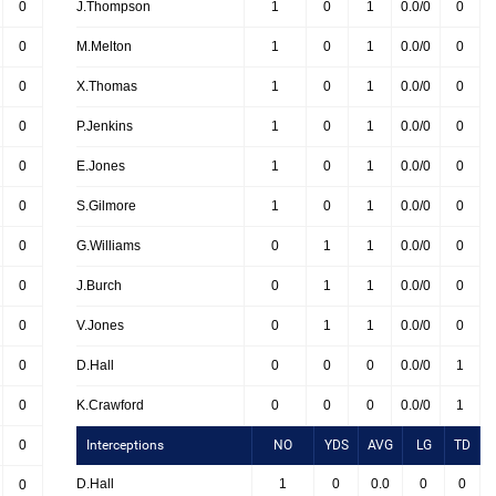
0
J.Thompson
1
0
1
0.0/0
0
0
M.Melton
1
0
1
0.0/0
0
0
X.Thomas
1
0
1
0.0/0
0
0
P.Jenkins
1
0
1
0.0/0
0
0
E.Jones
1
0
1
0.0/0
0
0
S.Gilmore
1
0
1
0.0/0
0
0
G.Williams
0
1
1
0.0/0
0
0
J.Burch
0
1
1
0.0/0
0
0
V.Jones
0
1
1
0.0/0
0
0
D.Hall
0
0
0
0.0/0
1
0
K.Crawford
0
0
0
0.0/0
1
0
Interceptions
NO
YDS
AVG
LG
TD
D.Hall
1
0
0.0
0
0
0