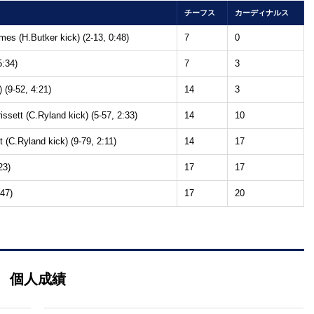
チーフス
カーディナルス
es (H.Butker kick) (2-13, 0:48)
7
0
5:34)
7
3
 (9-52, 4:21)
14
3
sett (C.Ryland kick) (5-57, 2:33)
14
10
 (C.Ryland kick) (9-79, 2:11)
14
17
23)
17
17
:47)
17
20
個人成績