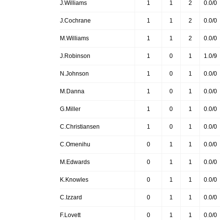
J.Williams
1
1
2
0.0/0
J.Cochrane
1
1
2
0.0/0
M.Williams
1
1
2
0.0/0
J.Robinson
1
0
1
1.0/9
N.Johnson
1
0
1
0.0/0
M.Danna
1
0
1
0.0/0
G.Miller
1
0
1
0.0/0
C.Christiansen
1
0
1
0.0/0
C.Omenihu
0
1
1
0.0/0
M.Edwards
0
1
1
0.0/0
K.Knowles
0
1
1
0.0/0
C.Izzard
0
1
1
0.0/0
F.Lovett
0
1
1
0.0/0