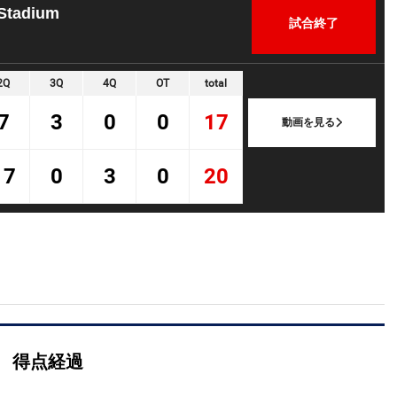
Stadium
試合終了
2Q
3Q
4Q
OT
total
7
3
0
0
17
動画を見る
17
0
3
0
20
得点経過