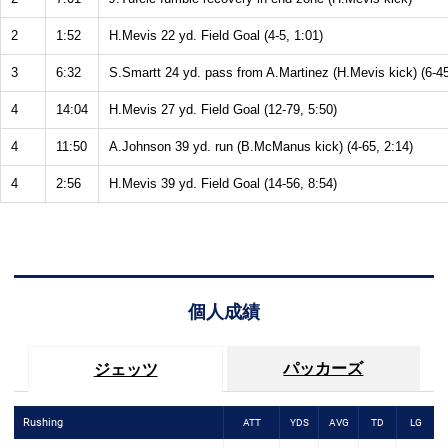
2
1:52
H.Mevis 22 yd. Field Goal (4-5, 1:01)
3
6:32
S.Smartt 24 yd. pass from A.Martinez (H.Mevis kick) (6-45
4
14:04
H.Mevis 27 yd. Field Goal (12-79, 5:50)
4
11:50
A.Johnson 39 yd. run (B.McManus kick) (4-65, 2:14)
4
2:56
H.Mevis 39 yd. Field Goal (14-56, 8:54)
個人成績
パッカーズ
ジェッツ
Rushing
ATT
YDS
AVG
TD
LG