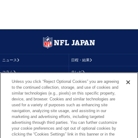
ニュース
日程・結果
コラム
テレビ
Unless you click “Reject Optional Cookies” you are agreeing
動画
画像
to the continued collection, storage, and use of cookies and
similar technologies (e.g., pixels) on this specific property,
チーム
順位表
device, and browser. Cookies and similar technologies are
used for a variety of purposes such as enhancing site
選手成績
About NFL
navigation, analyzing site usage, and assisting in our
marketing and advertising efforts, including targeted
More NFL
特集
advertising through third parties. You can further customize
your cookie preferences and opt out of optional cookies by
clicking the “Cookies Settings” link in this banner or in the