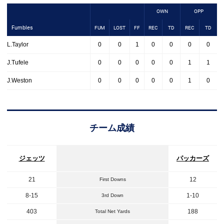
OWN
OPP
Fumbles
FUM
LOST
FF
REC
TD
REC
TD
L.Taylor
0
0
1
0
0
0
0
J.Tufele
0
0
0
0
0
1
1
J.Weston
0
0
0
0
0
1
0
チーム成績
ジェッツ
パッカーズ
21
12
First Downs
8-15
1-10
3rd Down
403
188
Total Net Yards