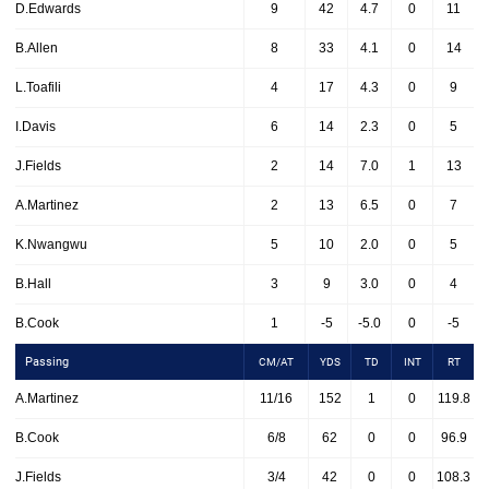
D.Edwards
9
42
4.7
0
11
B.Allen
8
33
4.1
0
14
L.Toafili
4
17
4.3
0
9
I.Davis
6
14
2.3
0
5
J.Fields
2
14
7.0
1
13
A.Martinez
2
13
6.5
0
7
K.Nwangwu
5
10
2.0
0
5
B.Hall
3
9
3.0
0
4
B.Cook
1
-5
-5.0
0
-5
Passing
CM/AT
YDS
TD
INT
RT
A.Martinez
11/16
152
1
0
119.8
B.Cook
6/8
62
0
0
96.9
J.Fields
3/4
42
0
0
108.3