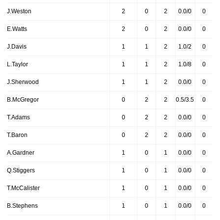
J.Weston
2
0
2
0.0/0
0
E.Watts
2
0
2
0.0/0
0
J.Davis
1
1
2
1.0/2
0
L.Taylor
1
1
2
1.0/8
0
J.Sherwood
1
1
2
0.0/0
0
B.McGregor
0
2
2
0.5/3.5
0
T.Adams
0
2
2
0.0/0
0
T.Baron
0
2
2
0.0/0
0
A.Gardner
1
0
1
0.0/0
0
Q.Stiggers
1
0
1
0.0/0
0
T.McCalister
1
0
1
0.0/0
0
B.Stephens
1
0
1
0.0/0
0