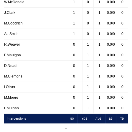
W.McDonald
1
0
1
0.0/0
0
J.Clark
1
0
1
0.0/0
0
M.Goodrich
1
0
1
0.0/0
0
Aa.Smith
1
0
1
0.0/0
0
R.Weaver
0
1
1
0.0/0
0
F.Mauigoa
0
1
1
0.0/0
0
D.Nnadi
0
1
1
0.0/0
0
M.Clemons
0
1
1
0.0/0
0
I.Oliver
0
1
1
0.0/0
0
M.Moore
0
1
1
0.0/0
0
F.Mulbah
0
1
1
0.0/0
0
Interceptions
NO
YDS
AVG
LG
TD
-