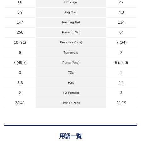
68
47
Off Plays
5.9
4.0
Avg Gain
147
124
Rushing Net
256
64
Passing Net
10 (91)
7 (64)
Penalties (Yds)
0
2
Turnovers
3 (49.7)
6 (52.0)
Punts (Avg)
3
1
TDs
3-3
1-1
FGs
2
3
TO Remain
38:41
21:19
Time of Poss.
用語一覧