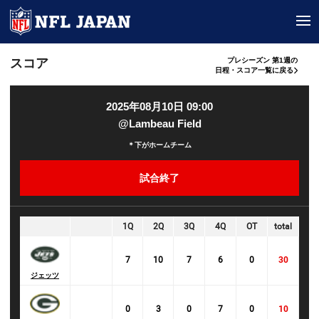
tog
スコア
プレシーズン 第1週の
日程・スコア一覧に戻る
2025年08月10日 09:00
@Lambeau Field
＊下がホームチーム
試合終了
1Q
2Q
3Q
4Q
OT
total
7
10
7
6
0
30
ジェッツ
0
3
0
7
0
10