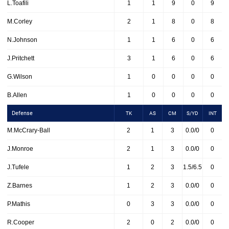
L.Toafili
1
1
9
0
9
M.Corley
2
1
8
0
8
N.Johnson
1
1
6
0
6
J.Pritchett
3
1
6
0
6
G.Wilson
1
0
0
0
0
B.Allen
1
0
0
0
0
Defense
TK
AS
CM
S/YD
INT
M.McCrary-Ball
2
1
3
0.0/0
0
J.Monroe
2
1
3
0.0/0
0
J.Tufele
1
2
3
1.5/6.5
0
Z.Barnes
1
2
3
0.0/0
0
P.Mathis
0
3
3
0.0/0
0
R.Cooper
2
0
2
0.0/0
0