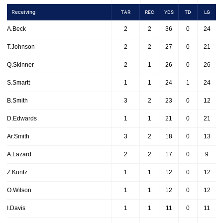
Receiving
TAR
REC
YDS
TD
LG
A.Beck
2
2
36
0
24
T.Johnson
2
2
27
0
21
Q.Skinner
2
1
26
0
26
S.Smartt
1
1
24
1
24
B.Smith
3
2
23
0
12
D.Edwards
1
1
21
0
21
Ar.Smith
3
2
18
0
13
A.Lazard
2
2
17
0
9
Z.Kuntz
1
1
12
0
12
O.Wilson
1
1
12
0
12
I.Davis
1
1
11
0
11