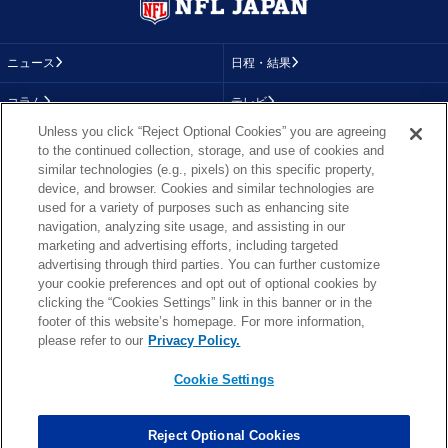
ニュース
日程・結果
コラム
テレビ
Unless you click “Reject Optional Cookies” you are agreeing
動画
画像
to the continued collection, storage, and use of cookies and
similar technologies (e.g., pixels) on this specific property,
チーム
順位表
device, and browser. Cookies and similar technologies are
used for a variety of purposes such as enhancing site
選手成績
About NFL
navigation, analyzing site usage, and assisting in our
marketing and advertising efforts, including targeted
More NFL
特集
advertising through third parties. You can further customize
your cookie preferences and opt out of optional cookies by
clicking the “Cookies Settings” link in this banner or in the
footer of this website’s homepage. For more information,
TOP
お問い合わせ
FAQ
please refer to our
Privacy Policy.
利用規約
プライバシーポリシー
プライバシー設定
RSS概要
NFL.COM
Cookie Settings
Copyright © NFL JAPAN.COM.All Rights Reserved.
Copyright © LY Corporation. All Rights Reserved.
Reject Optional Cookies
PHOTO BY AP Images / PHOTO BY Getty Images