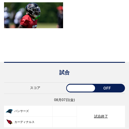
試合
スコア
OFF
08月07日(金)
33
パンサーズ
試合終了
30
カーディナルス