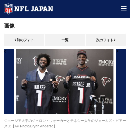
tog
画像
前のフォト
一覧
次のフォト
ジョージア大学のジャロン・ウォーカーとテネシー大学のジェームズ・ピアー
スJr.【AP Photo/Brynn Anderso】