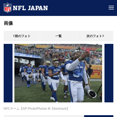
tog
画像
前のフォト
一覧
次のフォト
NFCチーム【AP Photo/Phelan M. Ebenhack】