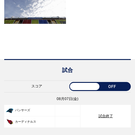
試合
スコア
OFF
08月07日(金)
33
パンサーズ
試合終了
30
カーディナルス