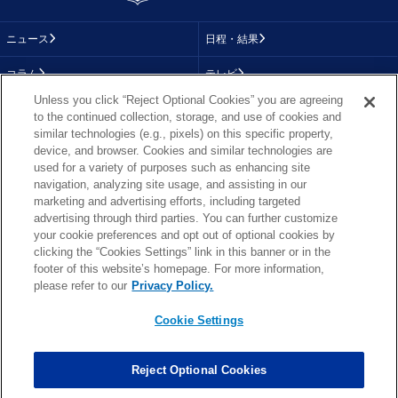
ニュース
日程・結果
コラム
テレビ
Unless you click “Reject Optional Cookies” you are agreeing
動画
画像
to the continued collection, storage, and use of cookies and
similar technologies (e.g., pixels) on this specific property,
チーム
順位表
device, and browser. Cookies and similar technologies are
used for a variety of purposes such as enhancing site
選手成績
About NFL
navigation, analyzing site usage, and assisting in our
marketing and advertising efforts, including targeted
More NFL
特集
advertising through third parties. You can further customize
your cookie preferences and opt out of optional cookies by
clicking the “Cookies Settings” link in this banner or in the
footer of this website’s homepage. For more information,
TOP
お問い合わせ
FAQ
please refer to our
Privacy Policy.
利用規約
プライバシーポリシー
プライバシー設定
RSS概要
NFL.COM
Cookie Settings
Copyright © NFL JAPAN.COM.All Rights Reserved.
Copyright © LY Corporation. All Rights Reserved.
Reject Optional Cookies
PHOTO BY AP Images / PHOTO BY Getty Images
Cookie Settings