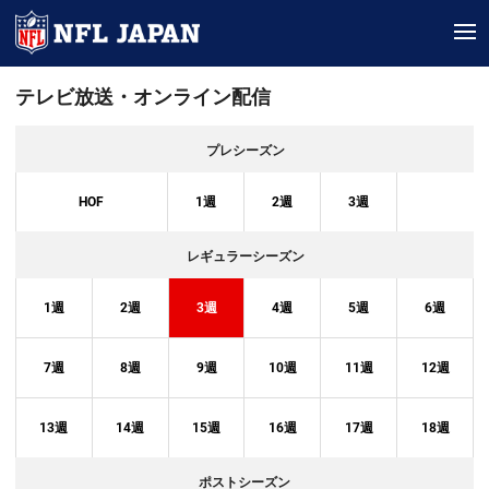
tog
テレビ放送・オンライン配信
プレシーズン
HOF
1
週
2
週
3
週
レギュラーシーズン
1
週
2
週
3
週
4
週
5
週
6
週
7
週
8
週
9
週
10
週
11
週
12
週
13
週
14
週
15
週
16
週
17
週
18
週
ポストシーズン