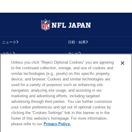
ニュース
日程・結果
コラム
テレビ
Unless you click “Reject Optional Cookies” you are agreeing
動画
画像
to the continued collection, storage, and use of cookies and
similar technologies (e.g., pixels) on this specific property,
チーム
順位表
device, and browser. Cookies and similar technologies are
used for a variety of purposes such as enhancing site
選手成績
About NFL
navigation, analyzing site usage, and assisting in our
marketing and advertising efforts, including targeted
More NFL
特集
advertising through third parties. You can further customize
your cookie preferences and opt out of optional cookies by
clicking the “Cookies Settings” link in this banner or in the
footer of this website’s homepage. For more information,
TOP
お問い合わせ
FAQ
please refer to our
Privacy Policy.
利用規約
プライバシーポリシー
プライバシー設定
RSS概要
NFL.COM