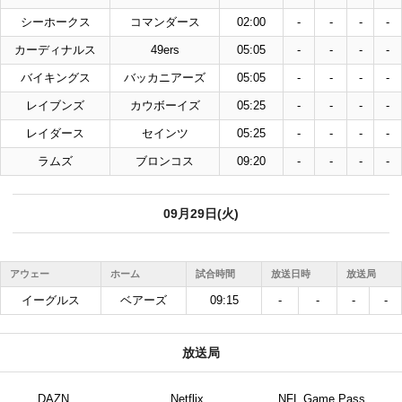
シーホークス
コマンダース
02:00
-
-
-
-
カーディナルス
49ers
05:05
-
-
-
-
バイキングス
バッカニアーズ
05:05
-
-
-
-
レイブンズ
カウボーイズ
05:25
-
-
-
-
レイダース
セインツ
05:25
-
-
-
-
ラムズ
ブロンコス
09:20
-
-
-
-
09月29日(火)
アウェー
ホーム
試合時間
放送日時
放送局
イーグルス
ベアーズ
09:15
-
-
-
-
放送局
DAZN
Netflix
NFL Game Pass