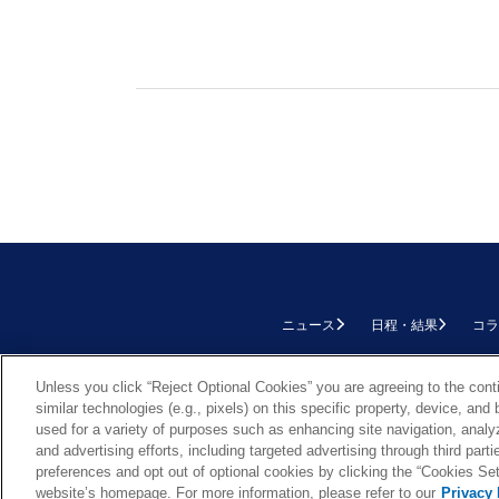
ニュース
日程・結果
コラ
TOP
Unless you click “Reject Optional Cookies” you are agreeing to the cont
similar technologies (e.g., pixels) on this specific property, device, an
used for a variety of purposes such as enhancing site navigation, analy
and advertising efforts, including targeted advertising through third par
preferences and opt out of optional cookies by clicking the “Cookies Setti
Cookie Settings
website’s homepage. For more information, please refer to our
Privacy 