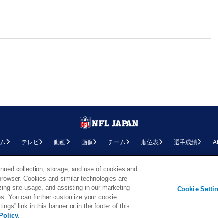
ム
テレビ
動画
画像
チーム
順位表
選手成績
A
お問い合わせ
FAQ
利用規約
プライバシーポリシー
プライバシー設定
RSS概要
NF
inued collection, storage, and use of cookies and
d browser. Cookies and similar technologies are
Copyright © NFL JAPAN.COM.All Rights Reserved.
zing site usage, and assisting in our marketing
Copyright © LY Corporation. All Rights Reserved.
Cookie Setti
PHOTO BY AP Images / PHOTO BY Getty Images
ties. You can further customize your cookie
ngs” link in this banner or in the footer of this
Policy.