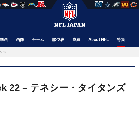
動画
画像
チーム
順位表
成績
About NFL
特集
タンズ
k 22 – テネシー・タイタンズ