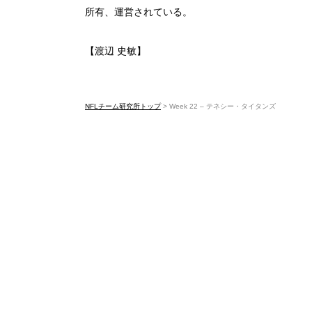
所有、運営されている。
【渡辺 史敏】
NFLチーム研究所トップ
>
Week 22 – テネシー・タイタンズ