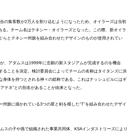
試合の集客数が2万人を割り込むようになったため、オイラーズは当初
である。チーム名はテネシー・オイラーズとなった。この際、新オイラ
ぐらとテネシー州旗を組み合わせたデザインのものが使用されてい
たが、アダムスは1999年に念願の新スタジアムが完成するのを機会
することを決定。検討委員会によってチームの名称はタイタンズに決
な身体を持つとされる神々の総称である。これはナッシュビルにはギ
のアテネ”との別名があることが由来となった。
州旗に描かれている3つの星と剣を模した“T”を組み合わせたデザイ
ダムスの子や孫で組織された事業共同体、KSAインダストリーズにより