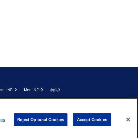
bout NFL
More NFL
特集
L.COM
ngs
Reject Optional Cookies
Accept Cookies