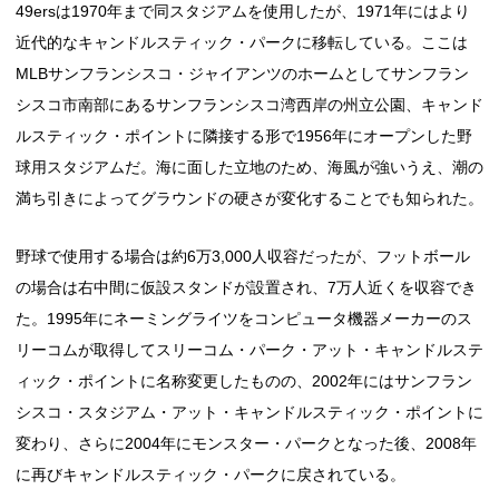
49ersは1970年まで同スタジアムを使用したが、1971年にはより
近代的なキャンドルスティック・パークに移転している。ここは
MLBサンフランシスコ・ジャイアンツのホームとしてサンフラン
シスコ市南部にあるサンフランシスコ湾西岸の州立公園、キャンド
ルスティック・ポイントに隣接する形で1956年にオープンした野
球用スタジアムだ。海に面した立地のため、海風が強いうえ、潮の
満ち引きによってグラウンドの硬さが変化することでも知られた。
野球で使用する場合は約6万3,000人収容だったが、フットボール
の場合は右中間に仮設スタンドが設置され、7万人近くを収容でき
た。1995年にネーミングライツをコンピュータ機器メーカーのス
リーコムが取得してスリーコム・パーク・アット・キャンドルステ
ィック・ポイントに名称変更したものの、2002年にはサンフラン
シスコ・スタジアム・アット・キャンドルスティック・ポイントに
変わり、さらに2004年にモンスター・パークとなった後、2008年
に再びキャンドルスティック・パークに戻されている。