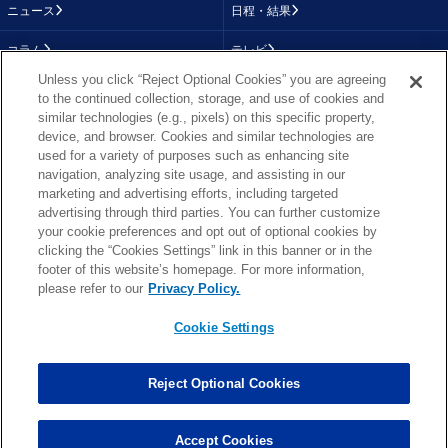
ニュース
日程・結果
コラム
テレビ
Unless you click “Reject Optional Cookies” you are agreeing
動画
画像
to the continued collection, storage, and use of cookies and
similar technologies (e.g., pixels) on this specific property,
チーム
順位表
device, and browser. Cookies and similar technologies are
used for a variety of purposes such as enhancing site
選手成績
About NFL
navigation, analyzing site usage, and assisting in our
marketing and advertising efforts, including targeted
More NFL
特集
advertising through third parties. You can further customize
your cookie preferences and opt out of optional cookies by
clicking the “Cookies Settings” link in this banner or in the
footer of this website’s homepage. For more information,
TOP
お問い合わせ
FAQ
please refer to our
Privacy Policy.
利用規約
プライバシーポリシー
プライバシー設定
RSS概要
NFL.COM
Cookie Settings
Copyright © NFL JAPAN.COM.All Rights Reserved.
Copyright © LY Corporation. All Rights Reserved.
Reject Optional Cookies
PHOTO BY AP Images / PHOTO BY Getty Images
Cookie Settings
Accept Cookies