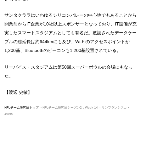
サンタクララはいわゆるシリコンバレーの中心地でもあることから
開業前からIT企業が10社以上スポンサーとなっており、IT設備が充
実したスマートスタジアムとしても有名だ。敷設されたデータケー
ブルの総延長は約644kmにも及び、Wi-Fiのアクセスポイントが
1,200基、Bluetoothのビーコンも1,200基設置されている。
リーバイス・スタジアムは第50回スーパーボウルの会場にもなっ
た。
【渡辺 史敏】
NFLチーム研究所トップ
>
NFLチーム研究所シーズン2：Week 14 – サンフランシスコ・
49ers