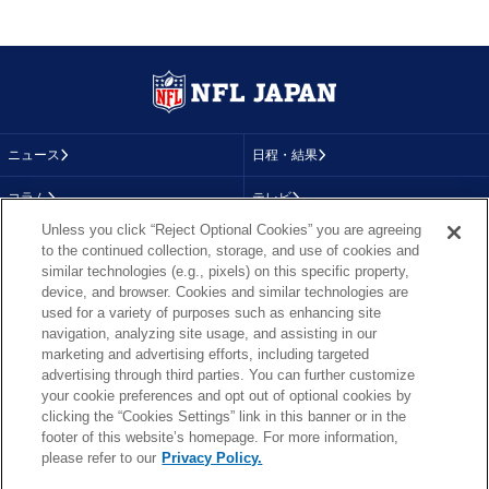
ニュース
日程・結果
コラム
テレビ
Unless you click “Reject Optional Cookies” you are agreeing
動画
画像
to the continued collection, storage, and use of cookies and
similar technologies (e.g., pixels) on this specific property,
チーム
順位表
device, and browser. Cookies and similar technologies are
used for a variety of purposes such as enhancing site
選手成績
About NFL
navigation, analyzing site usage, and assisting in our
marketing and advertising efforts, including targeted
More NFL
特集
advertising through third parties. You can further customize
your cookie preferences and opt out of optional cookies by
clicking the “Cookies Settings” link in this banner or in the
footer of this website’s homepage. For more information,
TOP
お問い合わせ
FAQ
please refer to our
Privacy Policy.
利用規約
プライバシーポリシー
プライバシー設定
RSS概要
NFL.COM