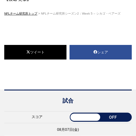
NFLチーム研究所トップ
>
NFLチーム研究所シーズン2：Week 5 – シカゴ・ベアーズ
ツイート
シェア
試合
スコア
OFF
08月07日(金)