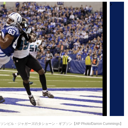
・ジャガーズのタショーン・ギプソン【AP Photo/Darron Cummings】