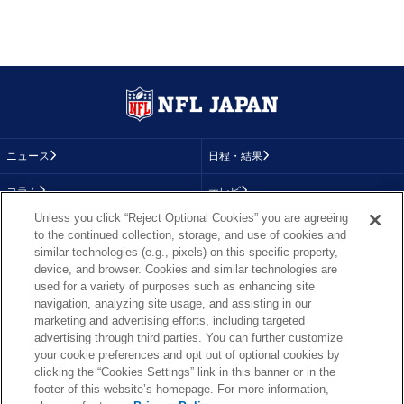
ニュース
日程・結果
コラム
テレビ
Unless you click “Reject Optional Cookies” you are agreeing
動画
画像
to the continued collection, storage, and use of cookies and
similar technologies (e.g., pixels) on this specific property,
チーム
順位表
device, and browser. Cookies and similar technologies are
used for a variety of purposes such as enhancing site
選手成績
About NFL
navigation, analyzing site usage, and assisting in our
marketing and advertising efforts, including targeted
More NFL
特集
advertising through third parties. You can further customize
your cookie preferences and opt out of optional cookies by
clicking the “Cookies Settings” link in this banner or in the
footer of this website’s homepage. For more information,
TOP
お問い合わせ
FAQ