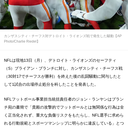
カンザスシティ・チーフス対デトロイト・ライオンズ戦で発生した騒動【AP
Photo/Charlie Riedel】
NFLは現地13日（月）、デトロイト・ライオンズのセーフティ
（S）ブライアン・ブランチに対し、カンザスシティ・チーフス戦
（30対17でチーフスが勝利）を終えた後の乱闘騒動に関与したと
して1試合の出場停止処分を科したことを発表した。
NFLフットボール事業担当統括責任者のジョン・ランヤンはブラン
チ宛の書簡で「貴殿の攻撃的でフットボールとは無関係な行為は全
く正当化されず、重大な負傷リスクをもたらし、NFL選手に求めら
れる行動規範とスポーツマンシップに明らかに違反している」とつ