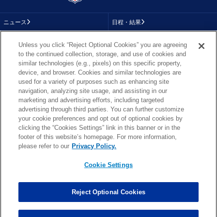
ニュース
日程・結果
コラム
テレビ
Unless you click “Reject Optional Cookies” you are agreeing
to the continued collection, storage, and use of cookies and
動画
画像
similar technologies (e.g., pixels) on this specific property,
device, and browser. Cookies and similar technologies are
チーム
順位表
used for a variety of purposes such as enhancing site
navigation, analyzing site usage, and assisting in our
選手成績
About NFL
marketing and advertising efforts, including targeted
advertising through third parties. You can further customize
More NFL
特集
your cookie preferences and opt out of optional cookies by
clicking the “Cookies Settings” link in this banner or in the
footer of this website’s homepage. For more information,
please refer to our
Privacy Policy.
TOP
お問い合わせ
FAQ
Cookie Settings
利用規約
プライバシーポリシー
プライバシー設定
RSS概要
NFL.COM
Copyright © NFL JAPAN.COM.All Rights Reserved.
Reject Optional Cookies
Copyright © LY Corporation. All Rights Reserved.
PHOTO BY AP Images / PHOTO BY Getty Images
Cookie Settings