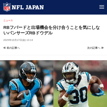
tog
ニュース
RBフバードと出場機会を分け合うことを気にしな
いパンサーズRBドウデル
2025年10月17日(金) 13:13
前の記事へ
次の記事へ