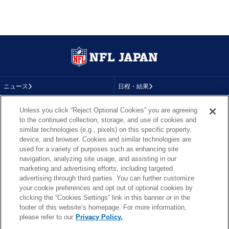
ニュース
日程・結果
コラム
テレビ
Unless you click “Reject Optional Cookies” you are agreeing
to the continued collection, storage, and use of cookies and
動画
画像
similar technologies (e.g., pixels) on this specific property,
device, and browser. Cookies and similar technologies are
チーム
順位表
used for a variety of purposes such as enhancing site
navigation, analyzing site usage, and assisting in our
選手成績
About NFL
marketing and advertising efforts, including targeted
advertising through third parties. You can further customize
More NFL
特集
your cookie preferences and opt out of optional cookies by
clicking the “Cookies Settings” link in this banner or in the
footer of this website’s homepage. For more information,
please refer to our
Privacy Policy.
TOP
お問い合わせ
FAQ