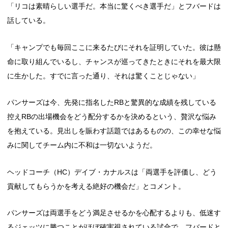
「リコは素晴らしい選手だ。本当に驚くべき選手だ」とフバードは
話している。
「キャンプでも毎回ここに来るたびにそれを証明していた。彼は懸
命に取り組んでいるし、チャンスが巡ってきたときにそれを最大限
に生かした。すでに言った通り、それは驚くことじゃない」
パンサーズは今、先発に指名したRBと驚異的な成績を残している
控えRBの出場機会をどう配分するかを決めるという、贅沢な悩み
を抱えている。見出しを賑わす話題ではあるものの、この幸せな悩
みに関してチーム内に不和は一切ないようだ。
ヘッドコーチ（HC）デイブ・カナルスは「両選手を評価し、どう
貢献してもらうかを考える絶好の機会だ」とコメント。
パンサーズは両選手をどう満足させるかを心配するよりも、低迷す
るジェッツに勝つことがほぼ確実視されている試合で、フバードと