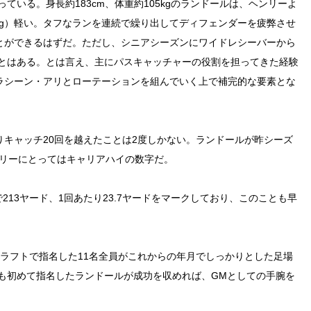
いる。身長約183cm、体重約105kgのランドールは、ヘンリーよ
約9kg）軽い。タフなランを連続で繰り出してディフェンダーを疲弊させ
ことができるはずだ。ただし、シニアシーズンにワイドレシーバーから
とはある。とは言え、主にパスキャッチャーの役割を担ってきた経験
Bラシーン・アリとローテーションを組んでいく上で補完的な要素とな
りキャッチ20回を越えたことは2度しかない。ランドールが昨シーズ
ンリーにとってはキャリアハイの数字だ。
13ヤード、1回あたり23.7ヤードをマークしており、このことも早
ドラフトで指名した11名全員がこれからの年月でしっかりとした足場
も初めて指名したランドールが成功を収めれば、GMとしての手腕を