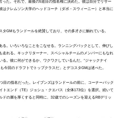
と言った。それで、最後の5巡目の指名権に決めた。彼は自分でリサー
彼はクレムソン大学のヘッドコーチ（ダボ・スウィーニー）と本当に
スタGMもランドールを絶賛しており、その多才さに触れている。
ある。いろいろなことをこなせる。ランニングバックとして、伸びし
も走れる。キックリターナー、スペシャルチームのメンバーにもなれ
いる。彼に何ができるか、ワクワクしているんだ。“ジャックナイ
性も今回のドラフトでトップクラスだ」とデコスタGMは述べた。
3つ目の指名だった。レイブンズはランドールの前に、コーナーバック
タイトエンド（TE）ジョシュ・クエバス（全体173位）を選択。続いて
ルドの層を厚くすると同時に、32歳でのシーズンを迎えるRBデリッ