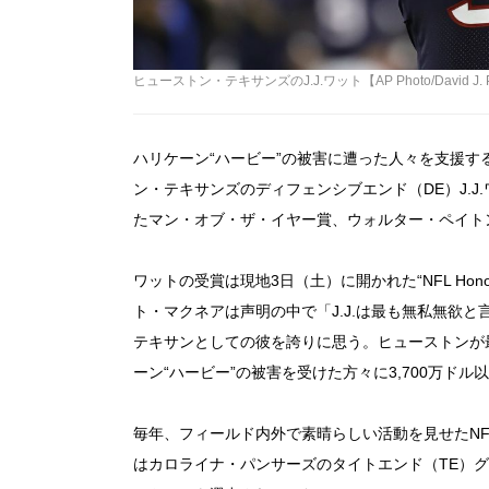
ヒューストン・テキサンズのJ.J.ワット【AP Photo/David J. Ph
ハリケーン“ハービー”の被害に遭った人々を支援する
ン・テキサンズのディフェンシブエンド（DE）J.
たマン・オブ・ザ・イヤー賞、ウォルター・ペイト
ワットの受賞は現地3日（土）に開かれた“NFL Ho
ト・マクネアは声明の中で「J.J.は最も無私無欲
テキサンとしての彼を誇りに思う。ヒューストンが最
ーン“ハービー”の被害を受けた方々に3,700万ド
毎年、フィールド内外で素晴らしい活動を見せたN
はカロライナ・パンサーズのタイトエンド（TE）