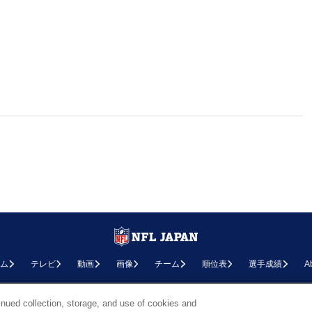
ム
テレビ
動画
画像
チーム
順位表
選手成績
A
お問い合わせ
FAQ
利用規約
プライバシーポリシー
プライバシー設定
RSS概要
NF
inued collection, storage, and use of cookies and