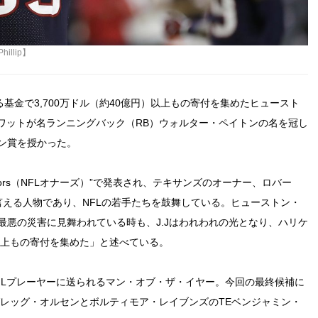
illip】
基金で3,700万ドル（約40億円）以上もの寄付を集めたヒュースト
J.ワットが名ランニングバック（RB）ウォルター・ペイトンの名を冠し
ン賞を授かった。
nors（NFLオナーズ）”で発表され、テキサンズのオーナー、ロバー
と言える人物であり、NFLの若手たちを鼓舞している。ヒューストン・
悪の災害に見舞われている時も、J.Jはわれわれの光となり、ハリケ
ル以上もの寄付を集めた」と述べている。
FLプレーヤーに送られるマン・オブ・ザ・イヤー。今回の最終候補に
グレッグ・オルセンとボルティモア・レイブンズのTEベンジャミン・