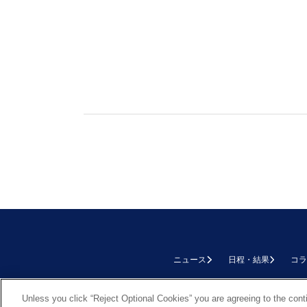
ニュース
日程・結果
コラ
TOP
Unless you click “Reject Optional Cookies” you are agreeing to the cont