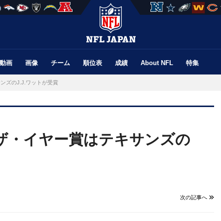
動画
画像
チーム
順位表
成績
About NFL
特集
ズのJ.J.ワットが受賞
・ザ・イヤー賞はテキサンズの
次の記事へ