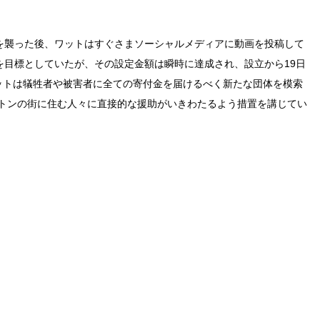
部を襲った後、ワットはすぐさまソーシャルメディアに動画を投稿して
）を目標としていたが、その設定金額は瞬時に達成され、設立から19日
ワットは犠牲者や被害者に全ての寄付金を届けるべく新たな団体を模索
トンの街に住む人々に直接的な援助がいきわたるよう措置を講じてい