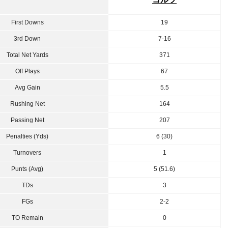
First Downs
19
3rd Down
7-16
Total Net Yards
371
Off Plays
67
Avg Gain
5.5
Rushing Net
164
Passing Net
207
Penalties (Yds)
6 (30)
Turnovers
1
Punts (Avg)
5 (51.6)
TDs
3
FGs
2-2
TO Remain
0