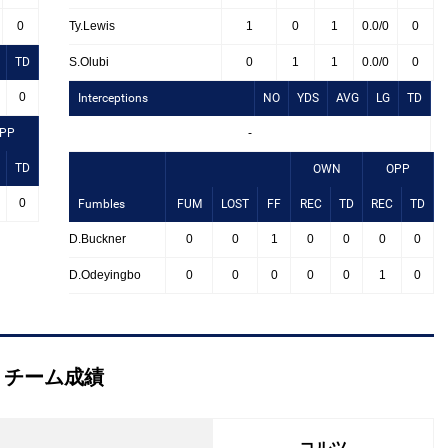
0
Ty.Lewis
1
0
1
0.0/0
0
TD
S.Olubi
0
1
1
0.0/0
0
0
Interceptions
NO
YDS
AVG
LG
TD
PP
-
TD
OWN
OPP
0
Fumbles
FUM
LOST
FF
REC
TD
REC
TD
D.Buckner
0
0
1
0
0
0
0
D.Odeyingbo
0
0
0
0
0
1
0
チーム成績
コルツ