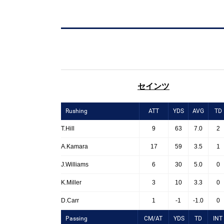
セインツ
Rushing
ATT
YDS
AVG
TD
T.Hill
9
63
7.0
2
A.Kamara
17
59
3.5
1
J.Williams
6
30
5.0
0
K.Miller
3
10
3.3
0
D.Carr
1
-1
-1.0
0
Passing
CM/AT
YDS
TD
INT