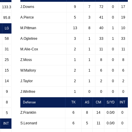
J.Downs
9
7
72
0
17
133.3
A.Pierce
5
3
41
0
19
95.8
M.Pittman
13
8
40
1
10
LG
58
A.Ogletree
3
1
33
1
33
31
M.Alie-Cox
2
1
11
0
11
25
Z.Moss
1
1
8
0
8
15
W.Mallory
2
1
6
0
6
14
J.Taylor
2
1
2
0
2
9
J.Winfree
1
0
0
0
0
8
Defense
TK
AS
CM
S/YD
INT
Z.Franklin
6
8
14
0.0/0
0
5
S.Leonard
6
5
11
0.0/0
0
INT