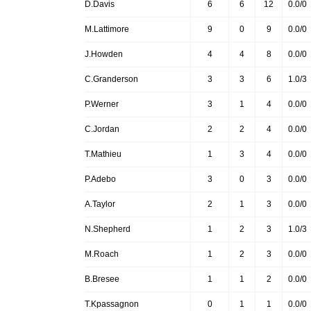
D.Davis
6
6
12
0.0/0
M.Lattimore
9
0
9
0.0/0
J.Howden
4
4
8
0.0/0
C.Granderson
3
3
6
1.0/3
P.Werner
3
1
4
0.0/0
C.Jordan
2
2
4
0.0/0
T.Mathieu
1
3
4
0.0/0
P.Adebo
3
0
3
0.0/0
A.Taylor
2
1
3
0.0/0
N.Shepherd
1
2
3
1.0/3
M.Roach
1
2
3
0.0/0
B.Bresee
1
1
2
0.0/0
T.Kpassagnon
0
1
1
0.0/0