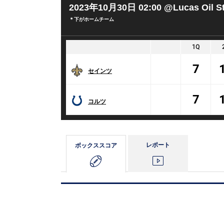
2023年10月30日 02:00
@Lucas Oil S
＊下がホームチーム
1Q
7
セインツ
7
コルツ
レポート
ボックス
スコア