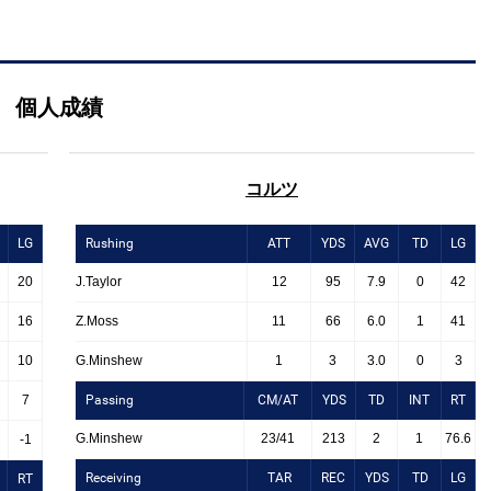
個人成績
コルツ
LG
Rushing
ATT
YDS
AVG
TD
LG
20
J.Taylor
12
95
7.9
0
42
16
Z.Moss
11
66
6.0
1
41
10
G.Minshew
1
3
3.0
0
3
7
Passing
CM/AT
YDS
TD
INT
RT
G.Minshew
23/41
213
2
1
76.6
-1
Receiving
TAR
REC
YDS
TD
LG
RT