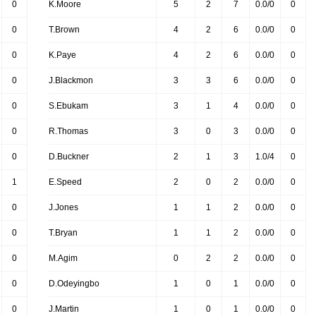
0
K.Moore
5
2
7
0.0/0
0
0
T.Brown
4
2
6
0.0/0
0
0
K.Paye
4
2
6
0.0/0
0
0
J.Blackmon
3
3
6
0.0/0
0
0
S.Ebukam
3
1
4
0.0/0
0
0
R.Thomas
3
0
3
0.0/0
0
0
D.Buckner
2
1
3
1.0/4
0
1
E.Speed
2
0
2
0.0/0
0
0
J.Jones
1
1
2
0.0/0
0
0
T.Bryan
1
1
2
0.0/0
0
0
M.Agim
0
2
2
0.0/0
0
0
D.Odeyingbo
1
0
1
0.0/0
0
0
J.Martin
1
0
1
0.0/0
0