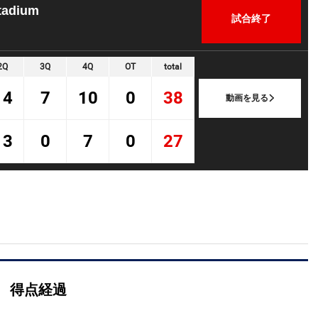
tadium
試合終了
2Q
3Q
4Q
OT
total
14
7
10
0
38
動画を見る
13
0
7
0
27
得点経過