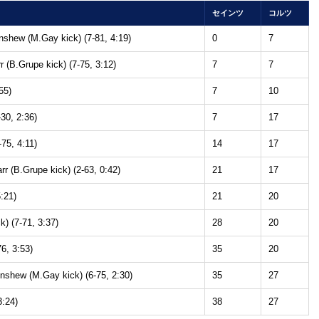
セインツ
コルツ
nshew (M.Gay kick) (7-81, 4:19)
0
7
 (B.Grupe kick) (7-75, 3:12)
7
7
55)
7
10
30, 2:36)
7
17
-75, 4:11)
14
17
r (B.Grupe kick) (2-63, 0:42)
21
17
:21)
21
20
) (7-71, 3:37)
28
20
76, 3:53)
35
20
nshew (M.Gay kick) (6-75, 2:30)
35
27
3:24)
38
27