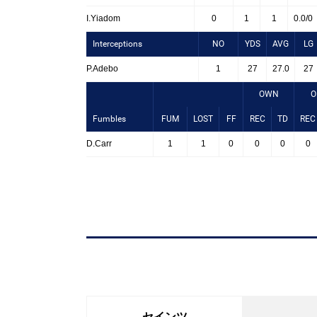
I.Yiadom
0
1
1
0.0/0
Interceptions
NO
YDS
AVG
LG
P.Adebo
1
27
27.0
27
OWN
O
Fumbles
FUM
LOST
FF
REC
TD
REC
D.Carr
1
1
0
0
0
0
セインツ