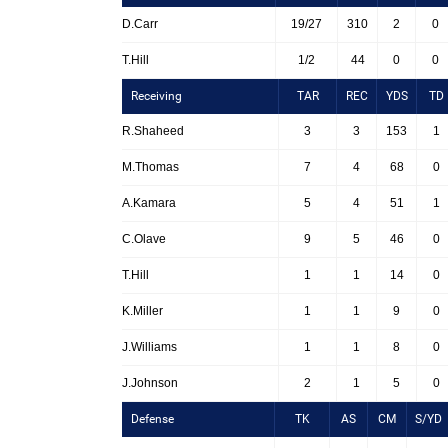
D.Carr
19/27
310
2
0
T.Hill
1/2
44
0
0
Receiving
TAR
REC
YDS
TD
R.Shaheed
3
3
153
1
M.Thomas
7
4
68
0
A.Kamara
5
4
51
1
C.Olave
9
5
46
0
T.Hill
1
1
14
0
K.Miller
1
1
9
0
J.Williams
1
1
8
0
J.Johnson
2
1
5
0
Defense
TK
AS
CM
S/YD