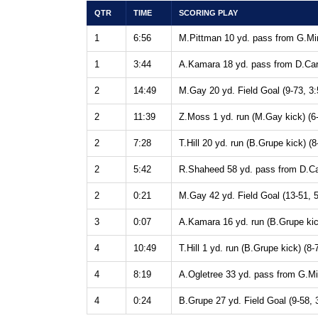
QTR
TIME
SCORING PLAY
1
6:56
M.Pittman 10 yd. pass from G.Mi
1
3:44
A.Kamara 18 yd. pass from D.Carr
2
14:49
M.Gay 20 yd. Field Goal (9-73, 3:
2
11:39
Z.Moss 1 yd. run (M.Gay kick) (6-
2
7:28
T.Hill 20 yd. run (B.Grupe kick) (8
2
5:42
R.Shaheed 58 yd. pass from D.Car
2
0:21
M.Gay 42 yd. Field Goal (13-51, 5
3
0:07
A.Kamara 16 yd. run (B.Grupe kick
4
10:49
T.Hill 1 yd. run (B.Grupe kick) (8-
4
8:19
A.Ogletree 33 yd. pass from G.Mi
4
0:24
B.Grupe 27 yd. Field Goal (9-58, 