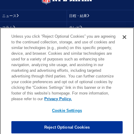
ニュース
日程・結果
コラム
テレビ
Unless you click “Reject Optional Cookies” you are agreeing
動画
画像
to the continued collection, storage, and use of cookies and
similar technologies (e.g., pixels) on this specific property,
チーム
順位表
device, and browser. Cookies and similar technologies are
used for a variety of purposes such as enhancing site
選手成績
About NFL
navigation, analyzing site usage, and assisting in our
marketing and advertising efforts, including targeted
More NFL
特集
advertising through third parties. You can further customize
your cookie preferences and opt out of optional cookies by
clicking the “Cookies Settings” link in this banner or in the
footer of this website’s homepage. For more information,
TOP
お問い合わせ
FAQ
please refer to our
Privacy Policy.
利用規約
プライバシーポリシー
プライバシー設定
RSS概要
NFL.COM
Cookie Settings
Copyright © NFL JAPAN.COM.All Rights Reserved.
Copyright © LY Corporation. All Rights Reserved.
Reject Optional Cookies
PHOTO BY AP Images / PHOTO BY Getty Images