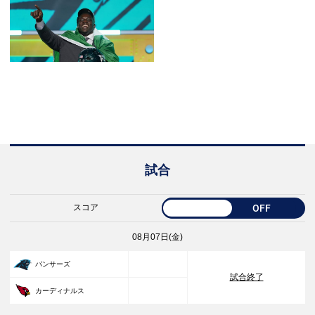
試合
スコア
OFF
08月07日(金)
33
パンサーズ
試合終了
30
カーディナルス