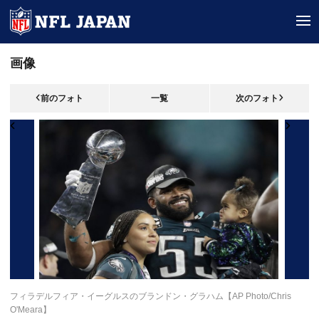
tog
画像
前のフォト
一覧
次のフォト
フィラデルフィア・イーグルスのブランドン・グラハム【AP Photo/Chris
O'Meara】