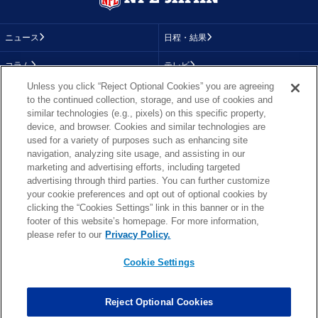
ニュース
日程・結果
コラム
テレビ
Unless you click “Reject Optional Cookies” you are agreeing
動画
画像
to the continued collection, storage, and use of cookies and
similar technologies (e.g., pixels) on this specific property,
チーム
順位表
device, and browser. Cookies and similar technologies are
used for a variety of purposes such as enhancing site
選手成績
About NFL
navigation, analyzing site usage, and assisting in our
marketing and advertising efforts, including targeted
More NFL
特集
advertising through third parties. You can further customize
your cookie preferences and opt out of optional cookies by
clicking the “Cookies Settings” link in this banner or in the
footer of this website’s homepage. For more information,
TOP
お問い合わせ
FAQ
please refer to our
Privacy Policy.
利用規約
プライバシーポリシー
プライバシー設定
RSS概要
NFL.COM
Cookie Settings
Copyright © NFL JAPAN.COM.All Rights Reserved.
Copyright © LY Corporation. All Rights Reserved.
Reject Optional Cookies
PHOTO BY AP Images / PHOTO BY Getty Images