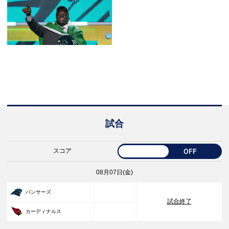
試合
スコア
OFF
08月07日(金)
33
パンサーズ
試合終了
30
カーディナルス