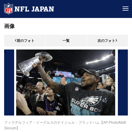
tog
画像
前のフォト
一覧
次のフォト
フィラデルフィア・イーグルスのナイジェル・ブラッドハム【AP Photo/Matt
Slocum】