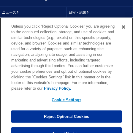
ニュース
日程・結果
コラム
テレビ
Unless you click “Reject Optional Cookies” you are agreeing
to the continued collection, storage, and use of cookies and
動画
画像
similar technologies (e.g., pixels) on this specific property,
device, and browser. Cookies and similar technologies are
チーム
順位表
used for a variety of purposes such as enhancing site
navigation, analyzing site usage, and assisting in our
選手成績
About NFL
marketing and advertising efforts, including targeted
advertising through third parties. You can further customize
More NFL
特集
your cookie preferences and opt out of optional cookies by
clicking the “Cookies Settings” link in this banner or in the
footer of this website’s homepage. For more information,
please refer to our
Privacy Policy.
TOP
お問い合わせ
FAQ
Cookie Settings
利用規約
プライバシーポリシー
プライバシー設定
RSS概要
NFL.COM
Copyright © NFL JAPAN.COM.All Rights Reserved.
Reject Optional Cookies
Copyright © LY Corporation. All Rights Reserved.
PHOTO BY AP Images / PHOTO BY Getty Images
Cookie Settings