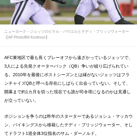
ニューヨーク・ジェッツのビラル・パウエルとテディ・ブリッジウォーター
【AP Photo/Bill Kostroun】
AFC東地区で最も長くプレーオフから遠ざかっているジェッツで、
3人による先発クオーターバック（QB）争いが繰り広げられてい
る。2010年を最後にポストシーズンとは縁がないジェッツはフラ
ンチャイズQBと呼べる存在にしばらく出会っていない。そして、
開幕まで約1カ月を切った現在でも誰が司令塔になるのかは見通し
が立っていない。
ポジションを争うのは昨年のスターターであるジョシュ・マッカウ
ン、バイキングスから移籍したテディ・ブリッジウォーター、そし
てドラフト1巡全体3位指名のサム・ダーノルド。