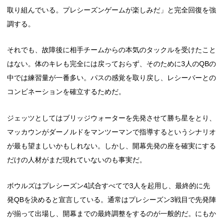
取り組んでいる。プレシーズンゲームが楽しみだ」と完全回復を強
調する。
それでも、故障後に相手チームからの本気のタックルを受けたこと
はない。体のキレも完全には戻っておらず、そのために3人のQBの
中では練習量が一番多い。パスの感覚を取り戻し、レシーバーとの
コンビネーションを確立するためだ。
ジェッツとしてはブリッジウォーターを先発させて勝ち星をとり、
マッカウンがダーノルドをマンツーマンで指導するというシナリオ
が最も望ましいかもしれない。しかし、開幕先発の座を確実にする
だけの人材がまだ現れていないのも事実だ。
ボウルズはプレシーズン4試合すべてで3人を起用し、最終的に先
発QBを決めると宣言している。通常はプレシーズン3戦目で先発陣
が揃って出場し、開幕までの最終調整をするのが一般的だ。にもか