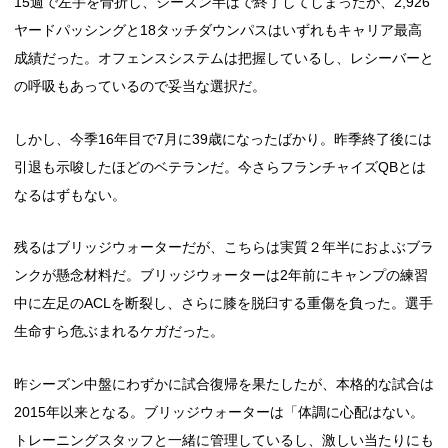
15週で左手を骨折し、シーズン半ばで終了してしまったが、2,926
ヤードパッシングと18タッチダウンパスはいずれもキャリア最高
成績だった。オフェンスシステムは把握しているし、レシーバーと
の呼吸もあっているので妥当な選択だ。
しかし、今季16年目で7月に39歳になったばかり。昨季終了後には
引退も示唆したほどのベテランだ。今さらフランチャイズQBとは
なるはずもない。
残るはブリッジウォーターだが、こちらは実質２年半におよぶブラ
ンクが懸念材料だ。ブリッジウォーターは2年前にキャンプの練習
中に左足のACLを断裂し、さらに膝を脱臼する重傷を負った。選手
生命すら危ぶまれるケガだった。
昨シーズン中盤にわずかに試合復帰を果たしたが、本格的な試合は
2015年以来となる。ブリッジウォーターは「体調に心配はない。
トレーニングスタッフと一緒に管理しているし、激しい当たりにも