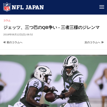
tog
コラム
ジェッツ、三つ巴のQB争い - 三者三様のジレンマ
2018年08月12日(日) 08:52
前のコラムへ
次のコラムへ