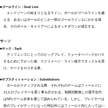
■ゴールライン：Goal Line
エンドゾーンの始まりとなるライン。ボールがゴールラインを越
える、あるいはボールのどこか一部がゴールライン上にかかる場
合、そのボール・キャリアーによるタッチダウンが成立する。
サ～ソ
■サック：Sack
ディフェンスにとってのビッグプレイ。クォーターバックがパス
するために下がった後、スクリメージ・ライン後方でタックルを受
け、ヤードをロスする事。
■サブスティトゥーション：Substitutions
ボールがスナップされる際、それぞれのチームはフィールドに
11人のプレイヤーを置く事を許される。制限回数無しの選手交代
はNFLゲーム全体を通じて認められている。しかし、プレイヤーは
前のプレイがデッドになった時以外にはフィールド内に入ってはい