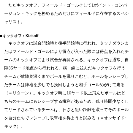
ただキックオフ、フィールド・ゴールそして1ポイント・コンバ
ージョン・キックを務めるためだけにフィールドに存在するスペシ
ャリスト。
■キックオフ：Kickoff
キックオフは試合開始時と後半開始時に行われ、タッチダウンま
たはフィールド・ゴールにより得点が入った際には得点を入れたチ
ームのキックオフにより試合が再開される。キックオフは通常、自
陣35ヤード地点から行われる。横一線に並んだキックオフを行う
チームが敵陣奥深くまでボールを蹴りこむと、ボールをレシーブし
たチームは陣地を少しでも挽回しようと相手ゴールめがけて走る
（＝リターン）。キックオフ時に10ヤード以上飛んだボールはど
ちらのチームにもレシーブする権利があるため、残り時間少なくし
てリードされているチームは、わざと短い距離を蹴ってそのボール
を自分たちでレシーブし攻撃権を得ようと試みる（＝オンサイド･
キック）。