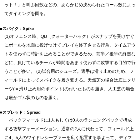
ット！」と叫ぶ回数などの、あらかじめ決められたコール数によっ
てタイミングを図る。
■スパイク：Spike
(1)オフェンス時、QB（クォーターバック）がスナップを受けすぐ
にボールを地面に投げつけてプレイを終了させる行為。タイムアウ
トを使わずに時計を止めることができるため、前半／後半の終盤な
どに、負けているチームが時間をあまり使わずに攻撃する目的で行
うことが多い。 (2)試合用のシューズ。選手は滑り止めのため、フ
ィールドによってスパイクを履き変える。天然芝の場合は底にクリ
ーツ(＝滑り止め用のポイント)の付いたものを履き、人工芝の場合
は底がゴム状のものを履く。
■スプレッド：Spread
バックフィールドに1人もしくは0人のランニングバックで構成
する攻撃フォーメーション。通常の2人に代わって、フィールド上
に4、5人のワイドレシーブァーを広く配置する事よって、ディフ