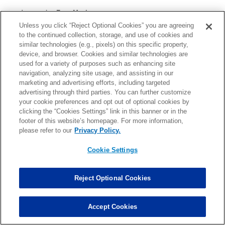
■フェイスマスク：Face Mask
プレイヤーのヘルメット前部を覆う防護部分。フェイスマスクを
Unless you click “Reject Optional Cookies” you are agreeing
to the continued collection, storage, and use of cookies and
掴んでのタックルは最も危険であり、激しさによって5から15ヤー
similar technologies (e.g., pixels) on this specific property,
ドのペナルティが科される。
device, and browser. Cookies and similar technologies are
used for a variety of purposes such as enhancing site
navigation, analyzing site usage, and assisting in our
■フォーメーション：Formation
marketing and advertising efforts, including targeted
与えられたプレイに対するオフェンス＆ディフェンス・プレイヤ
advertising through third parties. You can further customize
your cookie preferences and opt out of optional cookies by
ーの配置。
clicking the “Cookies Settings” link in this banner or in the
footer of this website’s homepage. For more information,
■フォルス・スタート：False Start
please refer to our
Privacy Policy.
ボールがスナップされてプレイに移る前に、オフェンスプレイヤ
Cookie Settings
ーがセットスタンスから動いた場合に科されるペナルティ。
Reject Optional Cookies
■ブラインド・サイド：Blind-side
クォーターバックの視界外のエリア。右利きのクォーターバック
であれば、パスを投げる際に背を向ける左サイドがブラインドサイ
Accept Cookies
ドになる。迫る相手ディフェンダーのプレッシャーに気づき難いブ