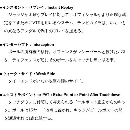
■インスタント・リプレイ：Instant Replay
ジャッジが困難なプレイに対して、オフィシャルがより正確な裁
定を下すためにVTRを用いるシステム。テレビカメラは、いくつも
の異なるアングルで渦中のプレイを捉える。
■インターセプト：Interception
ボールの所有権の移行。オフェンスがレシーバーへと投げたパス
を、ディフェンスが逆にそのボールをキャッチし奪い取る事。
■ウィーク・サイド：Weak Side
タイトエンドがいない攻撃布陣のサイド。
■エクストラポイント or PAT：Extra Point or Point After Touchdown
タッチダウンに付随して与えられるゴールポスト正面からのキッ
ク。ボールは15ヤード地点に置かれ、キックがゴールポストの間
を通過すれば1点に値する。