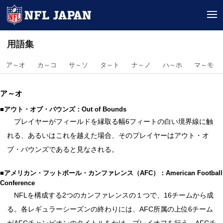
tog
用語集
ア～オ
カ～コ
サ～ソ
タ～ト
ナ～ノ
ハ～ホ
マ～モ
ア～オ
■アウト・オブ・バウンズ：Out of Bounds
プレイヤーがフィールドを縁取る幅6フィートの白い境界線に触
れる、あるいはこれを越えた場合、そのプレイヤーはアウト・オ
ブ・バウンズであると見なされる。
■アメリカン・フットボール・カンファレンス（AFC）：American Football
Conference
NFLを構成する2つのカンファレンスの１つで、16チームから成
る。各レギュラーシーズンの終わりには、AFC所属の上位6チーム