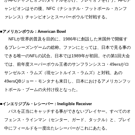
がAFCチャンピオンのタイトルをかけ、プレイオフを行う。AFCチ
ャンピオンはその後、NFC（ナショナル・フットボール・カンフ
ァレンス）チャンピオンとスーパーボウルで対戦する。
■アメリカンボウル：American Bowl
NFLが世界的普及を目的に、1986年に創設した米国外で開催す
るプレシーズンゲームの総称。ファンにとっては、日本で見る事の
できる唯一のNFLの試合。日本では1989年が初回。その第1回大会
では、前年度スーパーボウル王者のサンフランシスコ・49ersがロ
サンゼルス・ラムズ（現セントルイス・ラムズ）と対戦、あの
49ersQBジョー・モンタナも来日し、日本におけるアメリカンフッ
トボール・ブームの火付け役となった。
■インエリジブル・レシーバー：Ineligible Receiver
パスを正当にキャッチする事ができないプレイヤー。すべてのオ
フェンス・ラインマン（センター、ガード、タックル）と、プレイ
中にフィールドを一度出たレシーバーがこれにあたる。