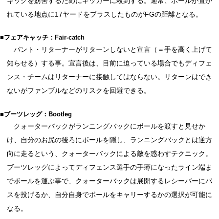
キックを妨害するためにキッカーに殺到する。通常、ボールが置か
れている地点に17ヤードをプラスしたものがFGの距離となる。
■フェアキャッチ：Fair-catch
パント・リターナーがリターンしないと宣言（＝手を高く上げて
知らせる）する事。宣言後は、目前に迫っている場合でもディフェ
ンス・チームはリターナーに接触してはならない。リターンはでき
ないがファンブルなどのリスクを回避できる。
■ブーツレッグ：Bootleg
クォーターバックがランニングバックにボールを渡すと見せか
け、自分のお尻の後ろにボールを隠し、ランニングバックとは逆方
向に走るという、クォーターバックによる敵を惑わすテクニック。
ブーツレッグによってディフェンス選手の手薄になったライン端ま
でボールを運ぶ事で、クォーターバックは展開するレシーバーにパ
スを投げるか、自分自身でボールをキャリーするかの選択が可能に
なる。