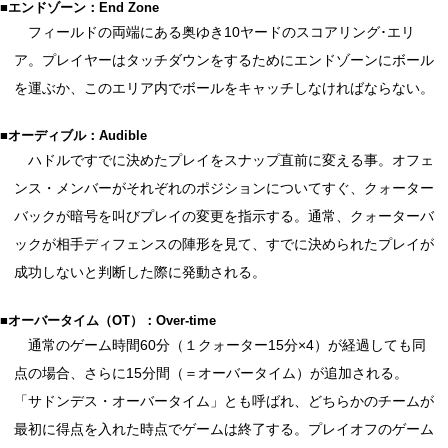
■エンドゾーン：End Zone
フィールドの両端にある奥ゆき10ヤードのスコアリング･エリ
ア。プレイヤーはタッチダウンをするためにエンドゾーンにボール
を運ぶか、このエリア内でボールをキャッチしなければならない。
■オーディブル：Audible
ハドルですでに決めたプレイをスナップ直前に変える事。オフェ
ンス・メンバーがそれぞれのポジションについてすぐ、クォーター
バックが暗号を叫びプレイの変更を指示する。通常、クォーターバ
ックが相手ディフェンスの陣形を見て、すでに決められたプレイが
成功しないと判断した際に発動される。
■オーバータイム（OT）：Over-time
通常のゲーム時間60分（１クォーター15分×4）が経過しても同
点の場合、さらに15分間（＝オーバータイム）が追加される。
「サドンデス・オーバータイム」とも呼ばれ、どちらかのチームが
最初に得点を入れた時点でゲームは終了する。プレイオフのゲーム