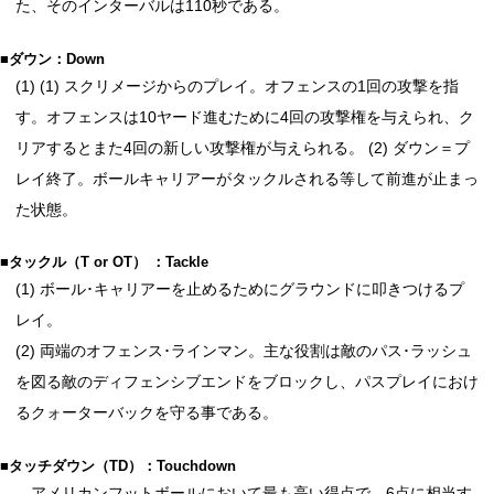
た、そのインターバルは110秒である。
■ダウン：Down
(1) (1) スクリメージからのプレイ。オフェンスの1回の攻撃を指
す。オフェンスは10ヤード進むために4回の攻撃権を与えられ、ク
リアするとまた4回の新しい攻撃権が与えられる。 (2) ダウン＝プ
レイ終了。ボールキャリアーがタックルされる等して前進が止まっ
た状態。
■タックル（T or OT） ：Tackle
(1) ボール･キャリアーを止めるためにグラウンドに叩きつけるプ
レイ。
(2) 両端のオフェンス･ラインマン。主な役割は敵のパス･ラッシュ
を図る敵のディフェンシブエンドをブロックし、パスプレイにおけ
るクォーターバックを守る事である。
■タッチダウン（TD）：Touchdown
アメリカンフットボールにおいて最も高い得点で、6点に相当す