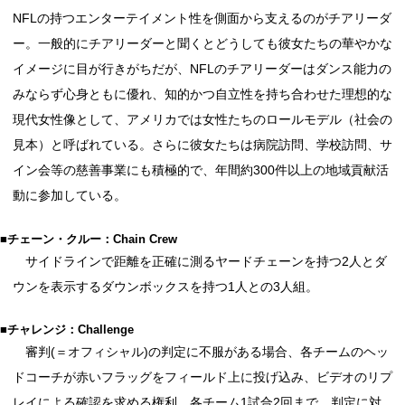
NFLの持つエンターテイメント性を側面から支えるのがチアリーダ
ー。一般的にチアリーダーと聞くとどうしても彼女たちの華やかな
イメージに目が行きがちだが、NFLのチアリーダーはダンス能力の
みならず心身ともに優れ、知的かつ自立性を持ち合わせた理想的な
現代女性像として、アメリカでは女性たちのロールモデル（社会の
見本）と呼ばれている。さらに彼女たちは病院訪問、学校訪問、サ
イン会等の慈善事業にも積極的で、年間約300件以上の地域貢献活
動に参加している。
■チェーン・クルー：Chain Crew
サイドラインで距離を正確に測るヤードチェーンを持つ2人とダ
ウンを表示するダウンボックスを持つ1人との3人組。
■チャレンジ：Challenge
審判(＝オフィシャル)の判定に不服がある場合、各チームのヘッ
ドコーチが赤いフラッグをフィールド上に投げ込み、ビデオのリプ
レイによる確認を求める権利。各チーム1試合2回まで、判定に対