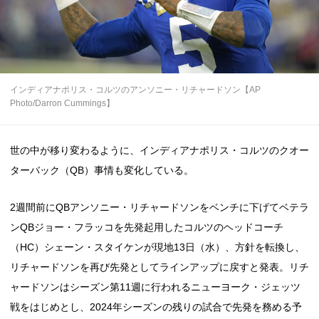
インディアナポリス・コルツのアンソニー・リチャードソン【AP
Photo/Darron Cummings】
世の中が移り変わるように、インディアナポリス・コルツのクオー
ターバック（QB）事情も変化している。
2週間前にQBアンソニー・リチャードソンをベンチに下げてベテラ
ンQBジョー・フラッコを先発起用したコルツのヘッドコーチ
（HC）シェーン・スタイケンが現地13日（水）、方針を転換し、
リチャードソンを再び先発としてラインアップに戻すと発表。リチ
ャードソンはシーズン第11週に行われるニューヨーク・ジェッツ
戦をはじめとし、2024年シーズンの残りの試合で先発を務める予