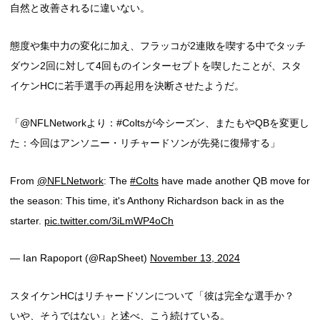
自然と改善されるに違いない。
態度や集中力の変化に加え、フラッコが2連敗を喫する中でタッチ
ダウン2回に対して4回ものインターセプトを喫したことが、スタ
イケンHCに若手選手の再起用を決断させたようだ。
「@NFLNetworkより：#Coltsが今シーズン、またもやQBを変更し
た：今回はアンソニー・リチャードソンが先発に復帰する」
From
@NFLNetwork
: The
#Colts
have made another QB move for
the season: This time, it's Anthony Richardson back in as the
starter.
pic.twitter.com/3iLmWP4oCh
— Ian Rapoport (@RapSheet)
November 13, 2024
スタイケンHCはリチャードソンについて「彼は完全な選手か？
いや、そうではない」と述べ、こう続けている。