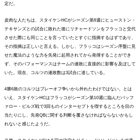
定だ。
皮肉な人たちは、スタイケンHCがシーズン第8週にヒューストン・
テキサンズとの試合に敗れた後にリチャードソンをフラッコと交代
させた際にも同じことを言っていたとすぐに指摘するはずであり、
その指摘は正しいと言える。しかし、フラッコはシーズン序盤に見
せた魔法のような力を先発に起用されてから発揮することができ
ず、そのパフォーマンスはチームの連敗に直接的に影響を及ぼして
いた。現在、コルツの連敗数は3試合に達している。
4勝6敗のコルツはプレーオフ争いから外れたわけではない。とは
いえ、スタイケンHCはフラッコがシーズン第10週に臨んだバッフ
ァロー・ビルズ戦で3回ものインターセプトを喫するところを目の
当たりにし、先発QBに関する判断を覆さなければならないかもし
れないと感じたようだ。