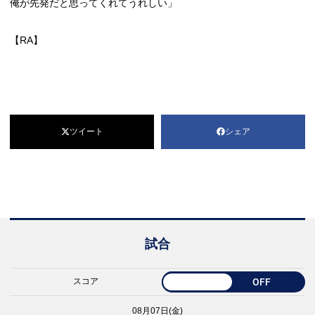
俺が先発だと思ってくれてうれしい」
【RA】
ツイート
シェア
試合
スコア
OFF
08月07日(金)