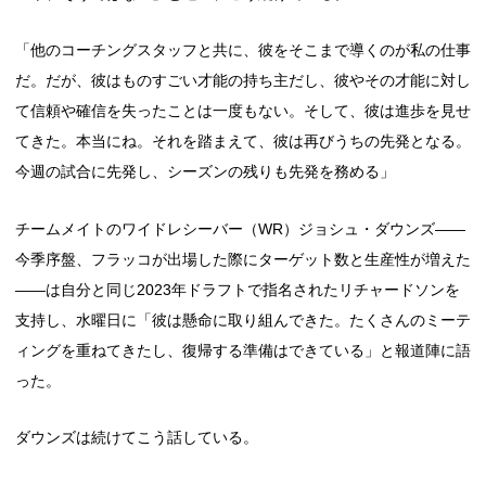
「他のコーチングスタッフと共に、彼をそこまで導くのが私の仕事
だ。だが、彼はものすごい才能の持ち主だし、彼やその才能に対し
て信頼や確信を失ったことは一度もない。そして、彼は進歩を見せ
てきた。本当にね。それを踏まえて、彼は再びうちの先発となる。
今週の試合に先発し、シーズンの残りも先発を務める」
チームメイトのワイドレシーバー（WR）ジョシュ・ダウンズ――
今季序盤、フラッコが出場した際にターゲット数と生産性が増えた
――は自分と同じ2023年ドラフトで指名されたリチャードソンを
支持し、水曜日に「彼は懸命に取り組んできた。たくさんのミーテ
ィングを重ねてきたし、復帰する準備はできている」と報道陣に語
った。
ダウンズは続けてこう話している。