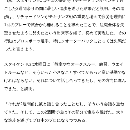
当然、スタイケンHCは今回の決定をリチャードソンがベンチで過
ごした2週間余りの間に著しい進歩を遂げた結果だと説明。その進
歩は、リチャードソンがテキサンズ戦の重要な場面で疲労を理由に
1回のプレーで試合から離れることを求めたことで、組織全体を失
望させたように見えたという出来事を経て、初めて実現した。その
行動はプロスポーツ選手、特にクオーターバックにとっては失態だ
ったと言えよう。
スタイケンHCは水曜日に「教室やウオークスルー、練習、ウエイ
トルームなど、そういった小さなことすべてがもっと高い基準でな
ければならない。それについて話し合ってきたし、その方向に進ん
できた」と説明。
「それが2週間前に彼と話し合ったことだし、そういう会話を重ね
てきた。そして、この2週間で彼はその部分で進歩を遂げた。大き
な進歩を遂げてプロ中のプロになりつつある」