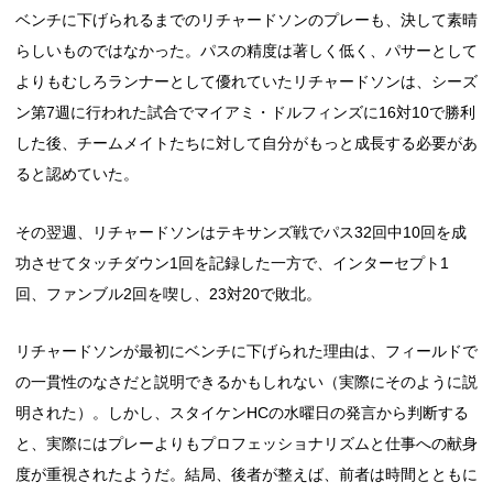
ベンチに下げられるまでのリチャードソンのプレーも、決して素晴
らしいものではなかった。パスの精度は著しく低く、パサーとして
よりもむしろランナーとして優れていたリチャードソンは、シーズ
ン第7週に行われた試合でマイアミ・ドルフィンズに16対10で勝利
した後、チームメイトたちに対して自分がもっと成長する必要があ
ると認めていた。
その翌週、リチャードソンはテキサンズ戦でパス32回中10回を成
功させてタッチダウン1回を記録した一方で、インターセプト1
回、ファンブル2回を喫し、23対20で敗北。
リチャードソンが最初にベンチに下げられた理由は、フィールドで
の一貫性のなさだと説明できるかもしれない（実際にそのように説
明された）。しかし、スタイケンHCの水曜日の発言から判断する
と、実際にはプレーよりもプロフェッショナリズムと仕事への献身
度が重視されたようだ。結局、後者が整えば、前者は時間とともに