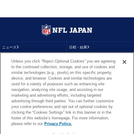
ニュース
日程・結果
コラム
テレビ
Unless you click “Reject Optional Cookies” you are agreeing
to the continued collection, storage, and use of cookies and
動画
画像
similar technologies (e.g., pixels) on this specific property,
device, and browser. Cookies and similar technologies are
チーム
順位表
used for a variety of purposes such as enhancing site
navigation, analyzing site usage, and assisting in our
選手成績
About NFL
marketing and advertising efforts, including targeted
advertising through third parties. You can further customize
More NFL
特集
your cookie preferences and opt out of optional cookies by
clicking the “Cookies Settings” link in this banner or in the
footer of this website’s homepage. For more information,
please refer to our
Privacy Policy.
TOP
お問い合わせ
FAQ