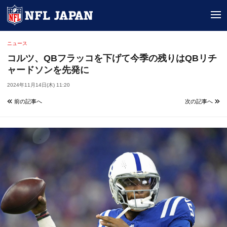
tog
ニュース
コルツ、QBフラッコを下げて今季の残りはQBリチ
ャードソンを先発に
2024年11月14日(木) 11:20
前の記事へ
次の記事へ