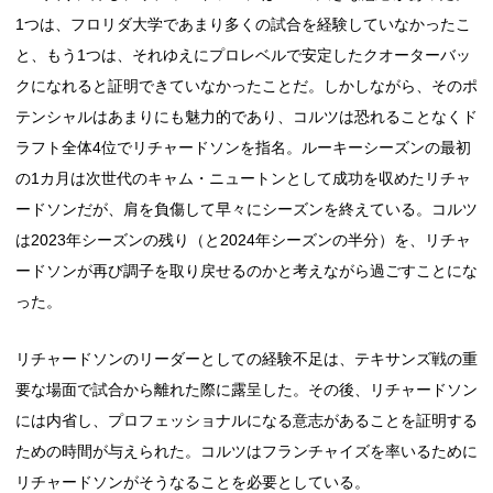
1つは、フロリダ大学であまり多くの試合を経験していなかったこ
と、もう1つは、それゆえにプロレベルで安定したクオーターバッ
クになれると証明できていなかったことだ。しかしながら、そのポ
テンシャルはあまりにも魅力的であり、コルツは恐れることなくド
ラフト全体4位でリチャードソンを指名。ルーキーシーズンの最初
の1カ月は次世代のキャム・ニュートンとして成功を収めたリチャ
ードソンだが、肩を負傷して早々にシーズンを終えている。コルツ
は2023年シーズンの残り（と2024年シーズンの半分）を、リチャ
ードソンが再び調子を取り戻せるのかと考えながら過ごすことにな
った。
リチャードソンのリーダーとしての経験不足は、テキサンズ戦の重
要な場面で試合から離れた際に露呈した。その後、リチャードソン
には内省し、プロフェッショナルになる意志があることを証明する
ための時間が与えられた。コルツはフランチャイズを率いるために
リチャードソンがそうなることを必要としている。